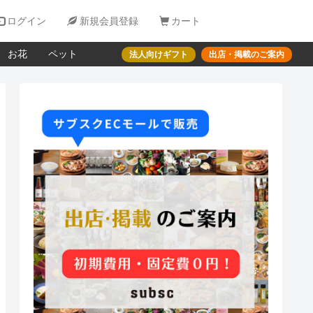

ログイン

新規会員登録

カート
お花
ペット
法人向けギフト
出店・掲載のご案内