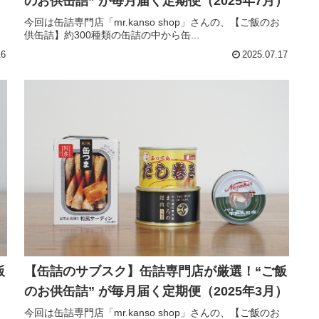
）
のお供缶詰” が毎月届く定期便（2025年7月）
今回は缶詰専門店「mr.kanso shop」さんの、【ご飯のお
供缶詰】約300種類の缶詰の中から缶...
16
2025.07.17
飯
【缶詰のサブスク】缶詰専門店が厳選！“ご飯
）
のお供缶詰” が毎月届く定期便（2025年3月）
今回は缶詰専門店「mr.kanso shop」さんの、【ご飯のお