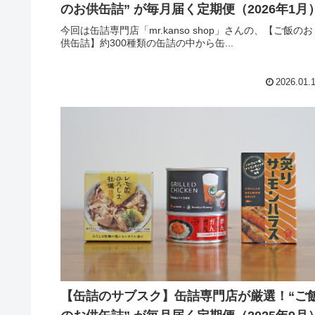
のお供缶詰” が毎月届く定期便（2026年1月
今回は缶詰専門店「mr.kanso shop」さんの、【ご飯のお
供缶詰】約300種類の缶詰の中から缶...
2026.01.
【缶詰のサブスク】缶詰専門店が厳選！“ご