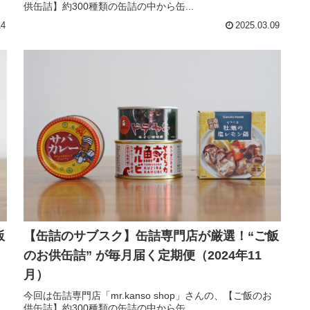
供缶詰】約300種類の缶詰の中から缶...
14
2025.03.09
飯
【缶詰のサブスク】缶詰専門店が厳選！“ご飯
）
のお供缶詰” が毎月届く定期便（2024年11
月）
今回は缶詰専門店「mr.kanso shop」さんの、【ご飯のお
供缶詰】約300種類の缶詰の中から缶...