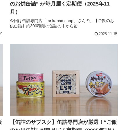
）
のお供缶詰” が毎月届く定期便（2025年11
月）
今回は缶詰専門店「mr.kanso shop」さんの、【ご飯のお
供缶詰】約300種類の缶詰の中から缶...
19
2025.11.15
飯
【缶詰のサブスク】缶詰専門店が厳選！“ご飯