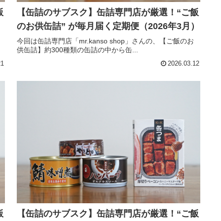
飯
【缶詰のサブスク】缶詰専門店が厳選！“ご飯
）
のお供缶詰” が毎月届く定期便（2026年3月）
今回は缶詰専門店「mr.kanso shop」さんの、【ご飯のお
供缶詰】約300種類の缶詰の中から缶...
21
2026.03.12
飯
【缶詰のサブスク】缶詰専門店が厳選！“ご飯