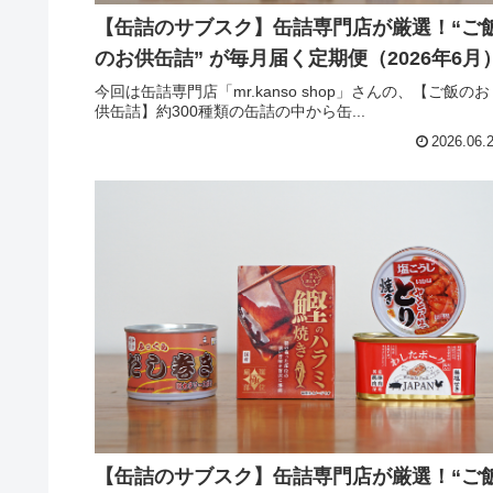
【缶詰のサブスク】缶詰専門店が厳選！“ご
のお供缶詰” が毎月届く定期便（2026年6月
今回は缶詰専門店「mr.kanso shop」さんの、【ご飯のお
供缶詰】約300種類の缶詰の中から缶...
2026.06.
【缶詰のサブスク】缶詰専門店が厳選！“ご