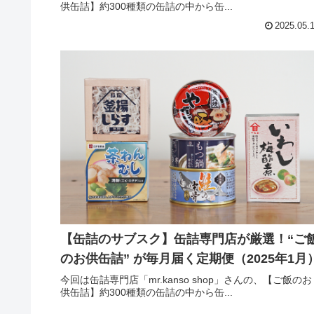
供缶詰】約300種類の缶詰の中から缶...
2025.05.
【缶詰のサブスク】缶詰専門店が厳選！“ご
のお供缶詰” が毎月届く定期便（2025年1月
今回は缶詰専門店「mr.kanso shop」さんの、【ご飯のお
供缶詰】約300種類の缶詰の中から缶...