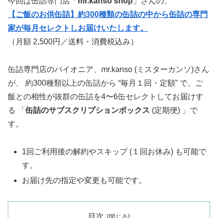
今回は缶詰専門店「
mr.kanso shop
」さんの、
【ご飯のお供缶詰】約300種類の缶詰の中から缶詰の専門
家が毎月セレクトしお届けいたします。
（月額 2,500円／送料・消費税込み）
缶詰専門店のパイオニア、mr.kanso (ミスターカンソ)さん
が、 約300種類以上の缶詰から “毎月１回・定額” で、ご
飯との相性が抜群の缶詰を4〜6缶セレクトしてお届けす
る 「
缶詰のサブスクリプションボックス
(定期便) 」で
す。
1回ご利用後の解約やスキップ (１回お休み) も可能で
す。
お届け先の指定や変更も可能です。
目次