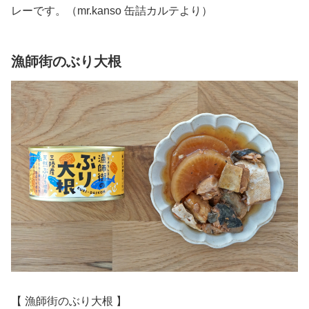
レーです。（mr.kanso 缶詰カルテより）
漁師街のぶり大根
【 漁師街のぶり大根 】