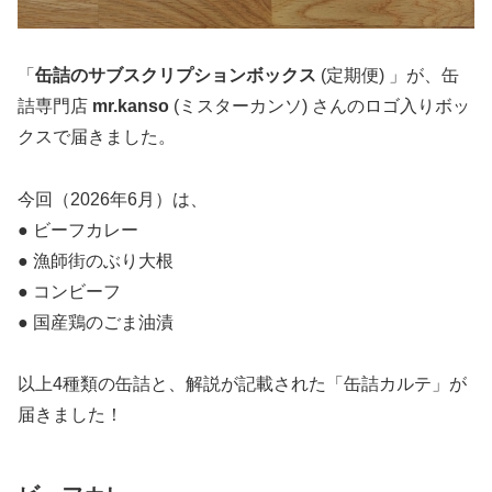
「
缶詰のサブスクリプションボックス
(定期便) 」が、缶
詰専門店
mr.kanso
(ミスターカンソ) さんのロゴ入りボッ
クスで届きました。
今回（2026年6月）は、
● ビーフカレー
● 漁師街のぶり大根
● コンビーフ
● 国産鶏のごま油漬
以上4種類の缶詰と、解説が記載された「缶詰カルテ」が
届きました！