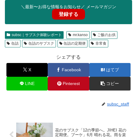
＼最新〜お得な情報をお知らせ／ メールマガジン
登録する
subsc｜サブスク体験レポート
mr.kanso
ご飯のお供
缶詰
缶詰のサブスク
缶詰の定期便
非常食
シェアする
X
Facebook
はてブ
LINE
Pinterest
コピー
subsc_staff
花のサブスク「12の季節へ。JIHEI 花の
定期便。ブーケ」6月 晴れる花。雨を楽