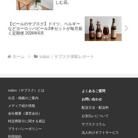
しむ花。
【ビールのサブスク】ドイツ、ベルギー
などヨーロッパビール3本セットが毎月届
く定期便 2026年6月
ホーム
subsc｜サブスク体験レポート
subsc（サブスク）とは
よくあるご質問
出店・掲載のご案内
お問い合わせ
メディア紹介情報
配送方法・配送料
会社概要（運営会社）
お支払いについて
特定商取引に関する表記
サブスクコラム
プライバシーポリシー
法人向けギフトサービス
利用規約