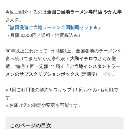
今回ご紹介するのは
全国ご当地ラーメン専門店 やかん亭
さんの、
「
諸国漫遊ご当地ラーメン全国制覇セット★
」
（月額 2,500円／送料・消費税込み）
30年以上にわたって1日1麺以上、全国各地のラーメンを
食べ続けてきたやかん亭代表・
大和イチロウ
さんが厳
選、“毎月１回・定額” で届く「
ご当地インスタントラー
メンのサブスクリプションボックス
(定期便) 」です。
※ 1回ご利用後の解約やスキップ (１回お休み) も可能で
す。
※ お届け先の指定や変更も可能です。
このページの目次