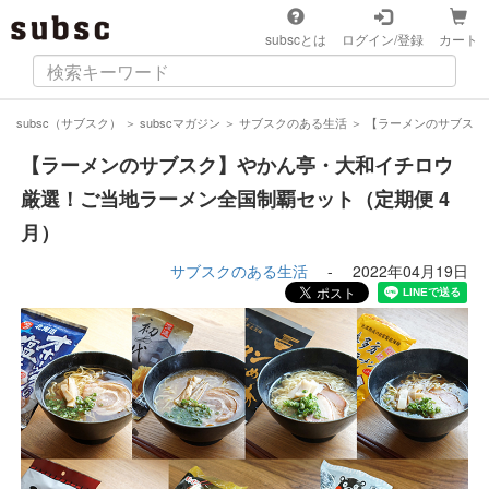
subscとは
ログイン/登録
カート
subsc（サブスク）
＞
subscマガジン
＞
サブスクのある生活
＞
【ラーメンのサブスク
【ラーメンのサブスク】やかん亭・大和イチロウ
厳選！ご当地ラーメン全国制覇セット（定期便 4
月）
サブスクのある生活
-
2022年04月19日