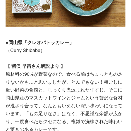
●岡山県「クレオパトラカレー」
（Curry Shibabe）
【 猪俣 早苗さん解説より 】
原材料の90%が野菜なので、食べる前はちょっともの足
りないかも…と思いましたが、とんでもない！粗ごしに
近い野菜の食感と、じっくり煮込まれた牛すじ、そこに
岡山県産のマスカットワインとジャムという贅沢な食材
が混ざり合って、なんともいえない深い味わいになって
います。「もの足りなさ」はなく、不思議な余韻が広が
り、一度食べたらクセになる、複雑で洗練された味わい
と驚きのあるカレーです。