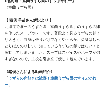
●北海道「室蘭うずら園のすぅぷかれ一」
（室蘭うずら園）
【 猪俣 早苗さん解説より 】
北海道で唯一のうずら園「室蘭うずら園」のうずらの卵
を使ったスープカレーです。普段よく見るうずらの卵よ
り大きく、白身は張りだけでなくやわらか、黄身はしっ
とりほんのり甘い。知っているうずらの卵ではない！と
感動してしまいました。スープはスパイスやハーブが強
すぎないので、主役を引き立て優しく包んでいます。
《猪俣さんによる動画紹介》
「
うずらの卵好きは歓喜！室蘭うずら園のすぅぷかれ
ー
」