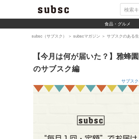
食品・グルメ
subsc（サブスク）
＞
subscマガジン
＞
サブスクのある生
【今月は何が届いた？】雅蜂
のサブスク編
サブスク