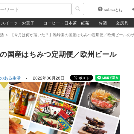
subscとは
スイーツ・お菓子
コーヒー・日本茶・紅茶
お酒
文房具
活
＞
【今月は何が届いた？】雅蜂園の国産はちみつ定期便／欧州ビールの
園の国産はちみつ定期便／欧州ビール
のある生活
-
2022年06月28日