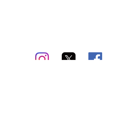
subsc（サブスク）とは
よくあるご質問
出店・掲載のご案内
お問い合わせ
メディア紹介情報
配送方法・配送料
会社概要（運営会社）
お支払いについて
特定商取引に関する表記
SNSアカウント
プライバシーポリシー
サブスクコラム