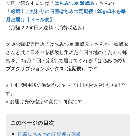
今回ご紹介するのは「
はちみつ屋 雅蜂園
」さんの、
「
厳選！こだわりの国産はちみつ定期便 120g×2本を毎
月お届け【メール便】
」
（月額 2,200円／送料・消費税込み）
大阪の蜂蜜専門店「はちみつ屋 雅蜂園」さんが、養蜂家
さんと共に日本中を移動し集めた全国各地のこだわり蜂
蜜を、“毎月１回・定額” で届けてくれる「
はちみつのサ
ブスクリプションボックス (定期便)
」です。
※ 1回ご利用後の解約やスキップ (１回お休み) も可能で
す。
※ お届け先の指定や変更も可能です。
このページの目次
国産はちみつの定期便が到着