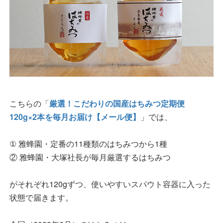
こちらの「
厳選！こだわりの国産はちみつ定期便
120g×2本を毎月お届け【メール便】
」では、
① 雅蜂園・定番の11種類のはちみつから1種
② 雅蜂園・大塚社長が毎月厳選するはちみつ
がそれぞれ120gずつ、使いやすいスパウト容器に入った
状態で届きます。