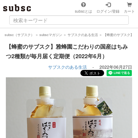
subscとは
ログイン/登録
カート
subsc（サブスク）
＞
subscマガジン
＞
サブスクのある生活
＞
【蜂蜜のサブスク】雅
【蜂蜜のサブスク】雅蜂園こだわりの国産はちみ
つ2種類が毎月届く定期便（2022年6月）
サブスクのある生活
-
2022年06月27日