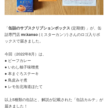
「
缶詰のサブスクリプションボックス
(定期便) 」が、缶
詰専門店
mr.kanso
(ミスターカンソ) さんのロゴ入りボ
ックスで届きました。
今回（2022年8月）は、
● ビーフカレー
● いわし柚子味噌煮
● 本まぐろステーキ
● 鳥皮みそ煮
● レモ缶北海道ほたて
以上5種類の缶詰と、解説が記載された「缶詰カルテ」が
届きました！