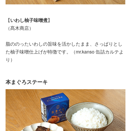
【
いわし柚子味噌煮
】
（髙木商店）
脂ののったいわしの旨味を活かしたまま、さっぱりとし
た柚子味噌仕上げが特徴です。（mr.kanso 缶詰カルテよ
り）
本まぐろステーキ