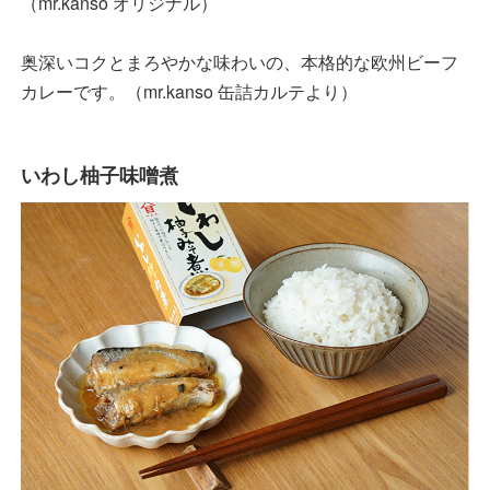
（mr.kanso オリジナル）
奥深いコクとまろやかな味わいの、本格的な欧州ビーフ
カレーです。（mr.kanso 缶詰カルテより）
いわし柚子味噌煮