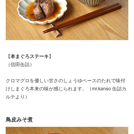
【
本まぐろステーキ
】
（信田缶詰）
クロマグロを優しい甘さのしょうゆベースのたれで味付
けしまぐろ本来の味が感じられます。（mr.kanso 缶詰カ
ルテより）
鳥皮みそ煮