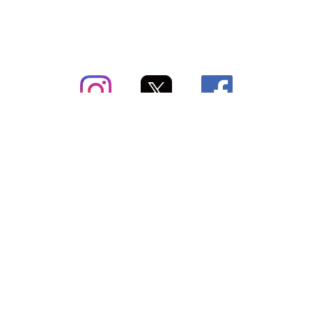
subsc（サブスク）とは
よくあるご質問
出店・掲載のご案内
お問い合わせ
メディア紹介情報
配送方法・配送料
会社概要（運営会社）
お支払いについて
特定商取引に関する表記
SNSアカウント
プライバシーポリシー
サブスクコラム
利用規約
法人向けギフトサービス
＼最新〜お得な情報をお知らせ／ メールマガジン