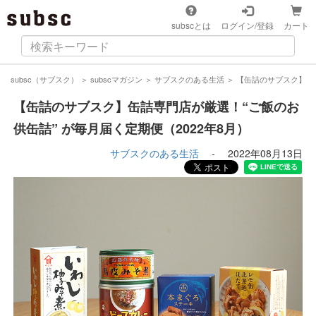
subscとは
ログイン/登録
カート
subsc（サブスク）
＞
subscマガジン
＞
サブスクのある生活
＞
【缶詰のサブスク】缶詰
【缶詰のサブスク】缶詰専門店が厳選！“ご飯のお
供缶詰” が毎月届く定期便（2022年8月）
サブスクのある生活
-
2022年08月13日