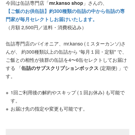
今回は缶詰専門店「
mr.kanso shop
」さんの、
【ご飯のお供缶詰】約300種類の缶詰の中から缶詰の専
門家が毎月セレクトしお届けいたします。
（月額 2,500円／送料・消費税込み）
缶詰専門店のパイオニア、mr.kanso (ミスターカンソ)さ
んが、 約300種類以上の缶詰から “毎月１回・定額" で、
ご飯との相性が抜群の缶詰を4〜6缶セレクトしてお届け
する 「
缶詰のサブスクリプションボックス
(定期便) 」で
す。
1回ご利用後の解約やスキップ (１回お休み) も可能で
す。
お届け先の指定や変更も可能です。