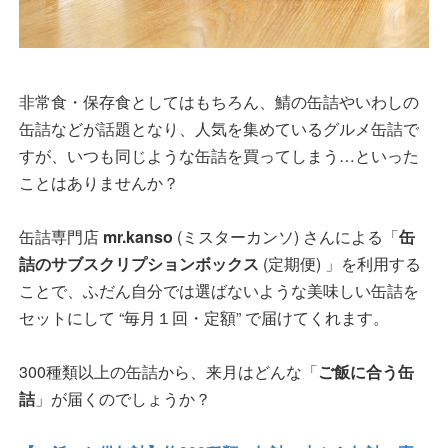
非常食・保存食としてはもちろん、鯖の缶詰やいわしの
缶詰などが話題となり、人気を集めているグルメ缶詰で
すが、いつも同じような缶詰を買ってしまう…といった
ことはありませんか？
缶詰専門店
mr.kanso
(ミスターカンソ) さんによる「
缶
詰のサブスクリプションボックス
(定期便) 」を利用する
ことで、ふだん自分では選ばないような美味しい缶詰を
セットにして “毎月１回・定額” で届けてくれます。
300種類以上の缶詰から、来月はどんな「
ご飯に合う缶
詰
」が届くのでしょうか？