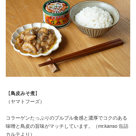
【
鳥皮みそ煮
】
（ヤマトフーズ）
コラーゲンたっぷりのプルプル食感と濃厚でコクのある
味噌と鳥皮の旨味がマッチしています。（mr.kanso 缶詰
カルテより）