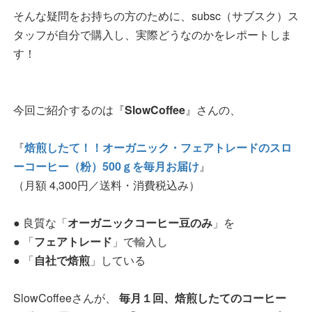
そんな疑問をお持ちの方のために、subsc（サブスク）ス
タッフが自分で購入し、実際どうなのかをレポートしま
す！
今回ご紹介するのは『
SlowCoffee
』さんの、
『
焙煎したて！！オーガニック・フェアトレードのスロ
ーコーヒー（粉）500ｇを毎月お届け
』
（月額 4,300円／送料・消費税込み）
● 良質な「
オーガニックコーヒー豆のみ
」を
● 「
フェアトレード
」で輸入し
● 「
自社で焙煎
」している
SlowCoffeeさんが、
毎月１回、焙煎したてのコーヒー