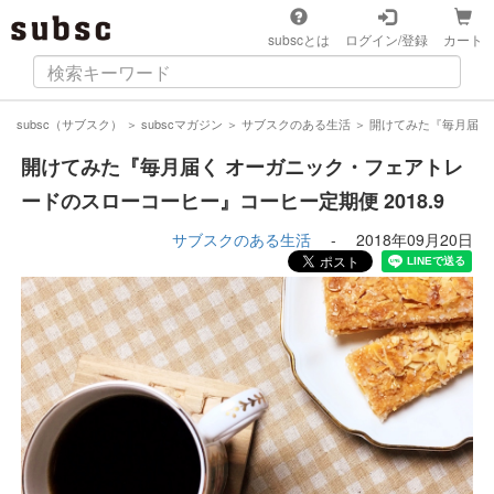
subscとは
ログイン/登録
カート
subsc（サブスク）
＞
subscマガジン
＞
サブスクのある生活
＞
開けてみた『毎月届く 
開けてみた『毎月届く オーガニック・フェアトレ
ードのスローコーヒー』コーヒー定期便 2018.9
サブスクのある生活
-
2018年09月20日