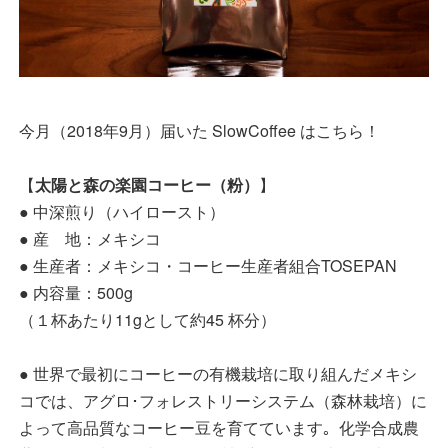
今月（2018年9月）届いた SlowCoffee はこちら！
【
太陽と森の楽園コーヒー（粉）
】
● 中深煎り（ハイロースト）
● 産 地：メキシコ
● 生産者：メキシコ・コーヒー生産者組合TOSEPAN
● 内容量：500g
（１杯あたり11gとして約45 杯分）
● 世界で最初にコーヒーの有機栽培に取り組んだメキシ
コでは、アグロ･フォレストリーシステム（森林栽培）に
よって高品質なコーヒー豆を育てています｡ 化学合成農