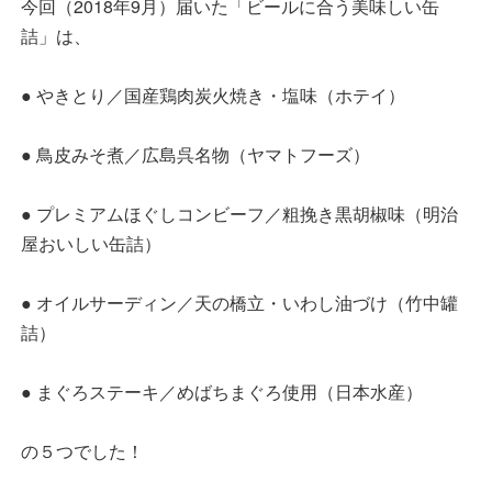
今回（2018年9月）届いた「ビールに合う美味しい缶
詰」は、
● やきとり／国産鶏肉炭火焼き・塩味（ホテイ）
● 鳥皮みそ煮／広島呉名物（ヤマトフーズ）
● プレミアムほぐしコンビーフ／粗挽き黒胡椒味（明治
屋おいしい缶詰）
● オイルサーディン／天の橋立・いわし油づけ（竹中罐
詰）
● まぐろステーキ／めばちまぐろ使用（日本水産）
の５つでした！