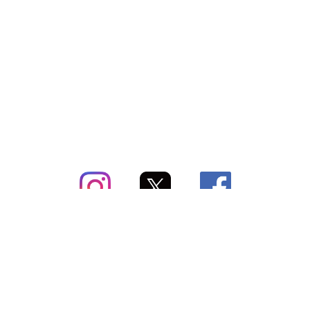
subsc（サブスク）とは
よくあるご質問
出店・掲載のご案内
お問い合わせ
メディア紹介情報
配送方法・配送料