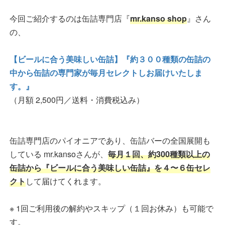
今回ご紹介するのは缶詰専門店『
mr.kanso shop
』さん
の、
【ビールに合う美味しい缶詰】『約３００種類の缶詰の
中から缶詰の専門家が毎月セレクトしお届けいたしま
す。』
（月額 2,500円／送料・消費税込み）
缶詰専門店のパイオニアであり、缶詰バーの全国展開も
している mr.kansoさんが、
毎月１回、約300種類以上の
缶詰から『ビールに合う美味しい缶詰』を４〜６缶セレ
クト
して届けてくれます。
※ 1回ご利用後の解約やスキップ（１回お休み）も可能で
す。