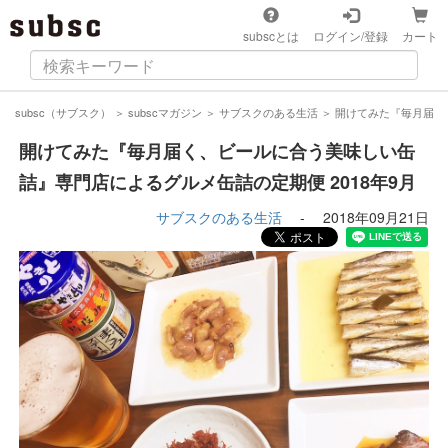
subscとは
ログイン/登録
カート
subsc（サブスク）
＞
subscマガジン
＞
サブスクのある生活
＞
開けてみた『毎月届く
開けてみた『毎月届く、ビールに合う美味しい缶
詰』専門店によるグルメ缶詰の定期便 2018年9月
サブスクのある生活
-
2018年09月21日