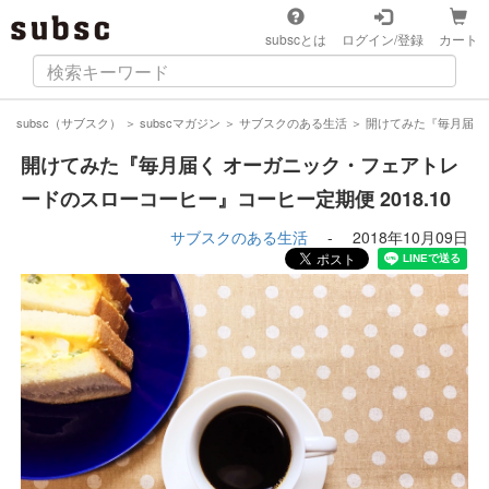
subscとは
ログイン/登録
カート
subsc（サブスク）
＞
subscマガジン
＞
サブスクのある生活
＞
開けてみた『毎月届く 
開けてみた『毎月届く オーガニック・フェアトレ
ードのスローコーヒー』コーヒー定期便 2018.10
サブスクのある生活
-
2018年10月09日