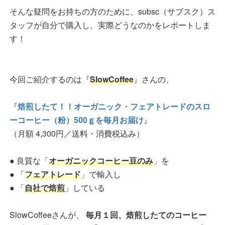
そんな疑問をお持ちの方のために、subsc（サブスク）ス
タッフが自分で購入し、実際どうなのかをレポートしま
す！
今回ご紹介するのは『
SlowCoffee
』さんの、
『
焙煎したて！！オーガニック・フェアトレードのスロ
ーコーヒー（粉）500ｇを毎月お届け
』
（月額 4,300円／送料・消費税込み）
● 良質な「
オーガニックコーヒー豆のみ
」を
● 「
フェアトレード
」で輸入し
● 「
自社で焙煎
」している
SlowCoffeeさんが、
毎月１回、焙煎したてのコーヒー