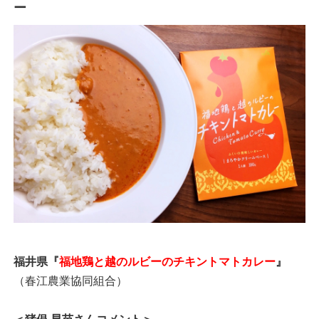
ー
福井県『
福地鶏と越のルビーのチキントマトカレー
』
（春江農業協同組合）
＜猪俣 早苗さんコメント＞