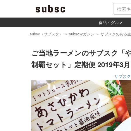
食品・グルメ
subsc（サブスク）
＞
subscマガジン
＞
サブスクのある生
ご当地ラーメンのサブスク「
制覇セット」定期便 2019年3月
サブスク