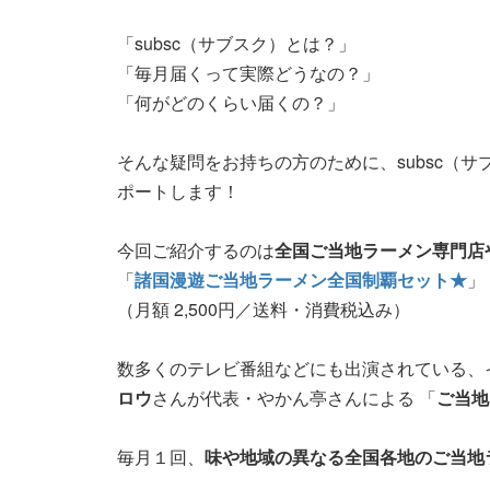
「subsc（サブスク）とは？」
「毎月届くって実際どうなの？」
「何がどのくらい届くの？」
そんな疑問をお持ちの方のために、subsc（
ポートします！
今回ご紹介するのは
全国ご当地ラーメン専門店
「
諸国漫遊ご当地ラーメン全国制覇セット★
」
（月額 2,500円／送料・消費税込み）
数多くのテレビ番組などにも出演されている、
ロウ
さんが代表・やかん亭さんによる 「
ご当地
毎月１回、
味や地域の異なる全国各地のご当地