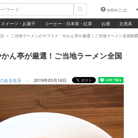
subscとは
スイーツ・お菓子
コーヒー・日本茶・紅茶
お酒
文房具
活
＞
ご当地ラーメンのサブスク「やかん亭が厳選！ご当地ラーメン全国制覇セッ
やかん亭が厳選！ご当地ラーメン全国
のある生活
-
2019年03月16日