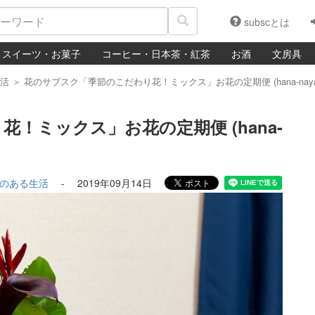
subscとは
スイーツ・お菓子
コーヒー・日本茶・紅茶
お酒
文房具
活
＞
花のサブスク「季節のこだわり花！ミックス」お花の定期便 (hana-naya)
！ミックス」お花の定期便 (hana-
のある生活
-
2019年09月14日