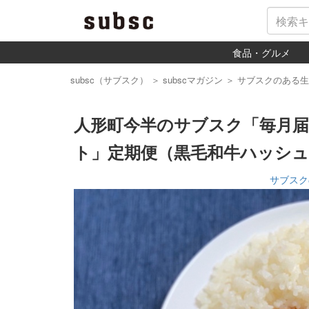
食品・グルメ
subsc（サブスク）
＞
subscマガジン
＞
サブスクのある生
人形町今半のサブスク「毎月
ト」定期便（黒毛和牛ハッシ
サブスク