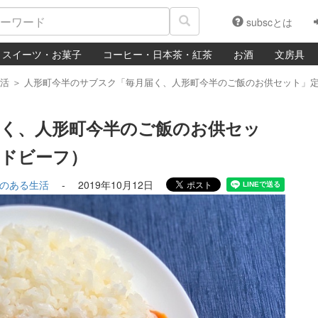
subscとは
スイーツ・お菓子
コーヒー・日本茶・紅茶
お酒
文房具
活
＞
人形町今半のサブスク「毎月届く、人形町今半のご飯のお供セット」
届く、人形町今半のご飯のお供セッ
ュドビーフ）
のある生活
-
2019年10月12日