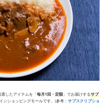
が厳選したアイテムを「
毎月1回・定額
」でお届けする
サブ
ラインショッピングモールです。(参考：
サブスクリプショ