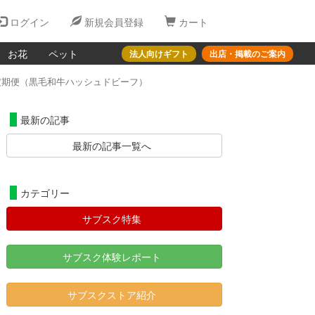
ログイン
新規会員登録
カート
お花
ペット
法人向けギフト
出店・掲載のご案内
定期便（黒毛和牛ハッシュドビーフ）
最新の記事
最新の記事一覧へ
カテゴリー
サブスク特集
サブスク体験レポート
サブスクストア紹介