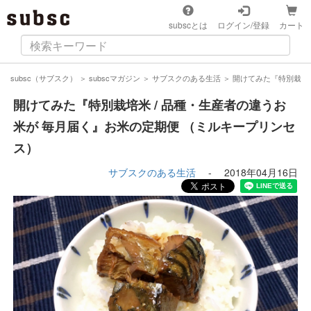
subscとは
ログイン/登録
カート
subsc（サブスク）
＞
subscマガジン
＞
サブスクのある生活
＞
開けてみた『特別栽培米
開けてみた『特別栽培米 / 品種・生産者の違うお
米が 毎月届く』お米の定期便 （ミルキープリンセ
ス）
サブスクのある生活
-
2018年04月16日