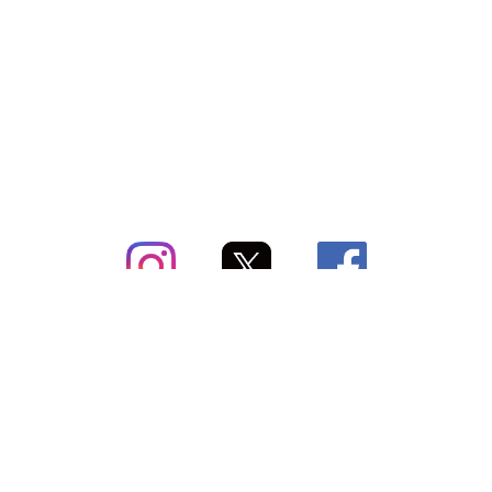
subsc（サブスク）とは
よくあるご質問
出店・掲載のご案内
お問い合わせ
メディア紹介情報
配送方法・配送料
会社概要（運営会社）
お支払いについて
特定商取引に関する表記
SNSアカウント