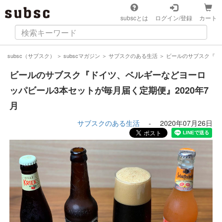
subscとは
ログイン/登録
カート
subsc（サブスク）
＞
subscマガジン
＞
サブスクのある生活
＞
ビールのサブスク『ド
ビールのサブスク『ドイツ、ベルギーなどヨーロ
ッパビール3本セットが毎月届く定期便』2020年7
月
サブスクのある生活
-
2020年07月26日