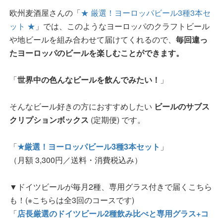
欧州麦酒屋さんの「
★ 厳選！ヨーロッパビール3種3本セ
ット ★
」では、このようなヨーロッパのクラフトビール
や地ビールを組み合わせて届けてくれるので、
毎回違っ
たヨーロッパのビールを楽しむことができます。
「
世界中の色んなビールを飲んでみたい！
」
そんなビール好きの方におすすめしたい
ビールのサブス
クリプションボックス
(定期便) です。
「
★厳選！ヨーロッパビール3種3本セット
」
（月額 3,300円／送料・消費税込み）
▼ドイツビールが毎月2種、専用グラス付きで届くこちら
も！(※こちらは全3回のコースです)
「
店長厳選のドイツビール2種飲み比べと専用グラス+コ