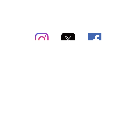
subsc（サブスク）とは
よくあるご質問
出店・掲載のご案内
お問い合わせ
メディア紹介情報
配送方法・配送料
会社概要（運営会社）
お支払いについて
特定商取引に関する表記
SNSアカウント
プライバシーポリシー
サブスクコラム
利用規約
法人向けギフトサービス
＼最新〜お得な情報をお知らせ／ メールマガジン