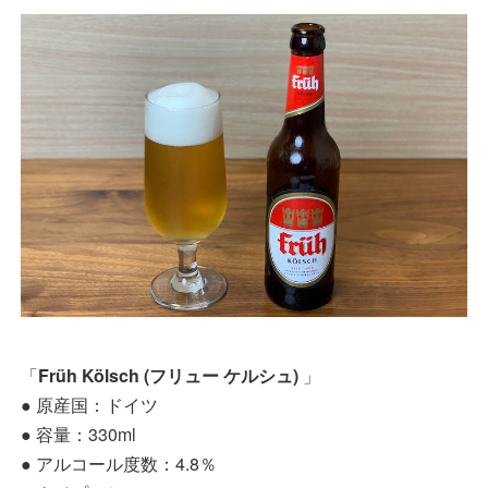
「
Früh Kölsch (フリュー ケルシュ)
」
● 原産国：ドイツ
● 容量：330ml
● アルコール度数：4.8％