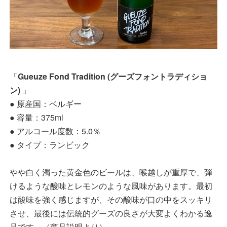
「
Gueuze Fond Tradition (グーズフォントラディショ
ン)
」
● 原産国：ベルギー
● 容量：375ml
● アルコール度数：5.0％
● タイプ：ランビック
やや白く濁った黄金色のビールは、喉越しが重厚で、弾
けるような酸味とレモンのような風味があります。最初
は酸味を強く感じますが、その酸味が口の中をスッキリ
させ、最後には伝統的グーズの良さが大変よくわかる逸
品です。（商品説明より）