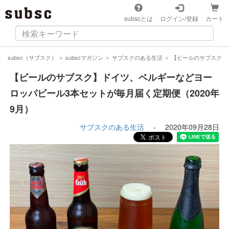
subscとは
ログイン/登録
カート
subsc（サブスク）
＞
subscマガジン
＞
サブスクのある生活
＞
【ビールのサブスク】
【ビールのサブスク】ドイツ、ベルギーなどヨー
ロッパビール3本セットが毎月届く定期便（2020年
9月）
サブスクのある生活
-
2020年09月28日