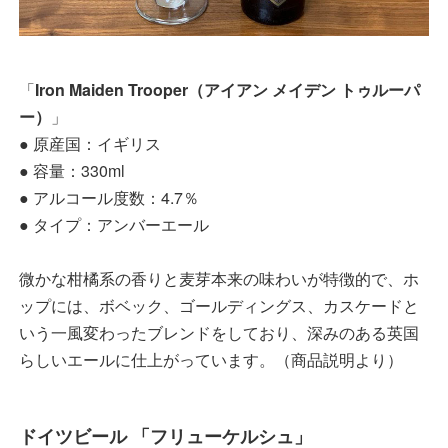
「
Iron Maiden Trooper（アイアン メイデン トゥルーパ
ー）
」
● 原産国：イギリス
● 容量：330ml
● アルコール度数：4.7％
● タイプ：アンバーエール
微かな柑橘系の香りと麦芽本来の味わいが特徴的で、ホ
ップには、ボベック、ゴールディングス、カスケードと
いう一風変わったブレンドをしており、深みのある英国
らしいエールに仕上がっています。（商品説明より）
ドイツビール 「フリューケルシュ」