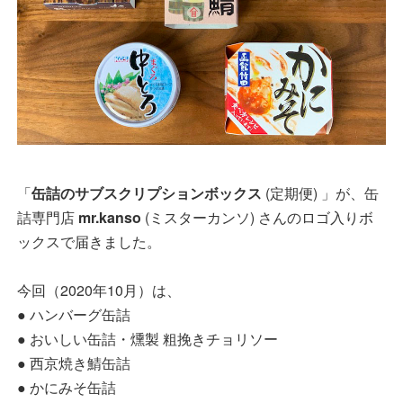
「
缶詰のサブスクリプションボックス
(定期便) 」が、缶
詰専門店
mr.kanso
(ミスターカンソ) さんのロゴ入りボ
ックスで届きました。
今回（2020年10月）は、
● ハンバーグ缶詰
● おいしい缶詰・燻製 粗挽きチョリソー
● 西京焼き鯖缶詰
● かにみそ缶詰