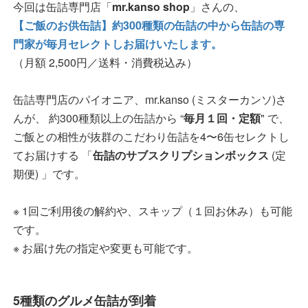
今回は缶詰専門店「
mr.kanso shop
」さんの、
【ご飯のお供缶詰】約300種類の缶詰の中から缶詰の専
門家が毎月セレクトしお届けいたします。
（月額 2,500円／送料・消費税込み）
缶詰専門店のパイオニア、mr.kanso (ミスターカンソ)さ
んが、 約300種類以上の缶詰から “
毎月１回・定額
" で、
ご飯との相性が抜群のこだわり缶詰を4〜6缶セレクトし
てお届けする 「
缶詰のサブスクリプションボックス
(定
期便) 」です。
※ 1回ご利用後の解約や、スキップ（１回お休み）も可能
です。
※ お届け先の指定や変更も可能です。
5種類のグルメ缶詰が到着