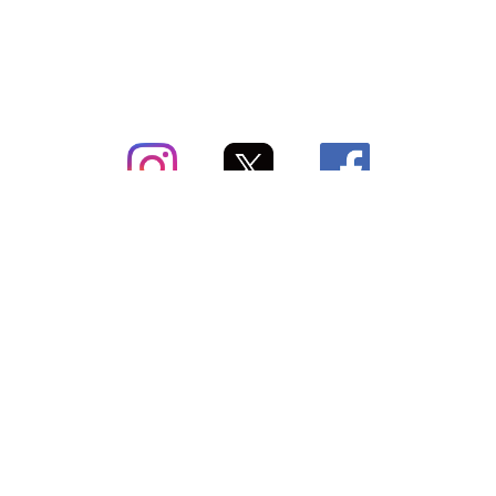
subsc（サブスク）とは
よくあるご質問
出店・掲載のご案内
お問い合わせ
メディア紹介情報
配送方法・配送料
会社概要（運営会社）
お支払いについて
特定商取引に関する表記
SNSアカウント
プライバシーポリシー
サブスクコラム
利用規約
法人向けギフトサービス