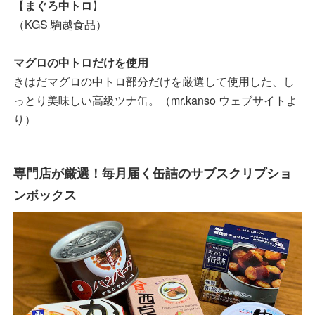
【
まぐろ中トロ
】
（KGS 駒越食品）
マグロの中トロだけを使用
きはだマグロの中トロ部分だけを厳選して使用した、し
っとり美味しい高級ツナ缶。（mr.kanso ウェブサイトよ
り）
専門店が厳選！毎月届く缶詰のサブスクリプショ
ンボックス