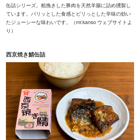
缶詰シリーズ。粗挽きした豚肉を天然羊腸に詰め燻製し
ています。パリッとした食感とピリっとした辛味の効い
たジューシーな味わいです。（mr.kanso ウェブサイトよ
り）
西京焼き鯖缶詰