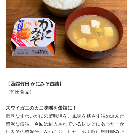
【
函館竹田 かにみそ缶詰
】
（竹田食品）
ズワイガニのカニ味噌を缶詰に！
濃厚なずわいがにの蟹味噌を、風味を逃さず詰め込んだ
贅沢な缶詰。今回は封入されているレシピにあった「か
にみその贅沢汁」をつくりました。お手軽に蟹味噌みそ