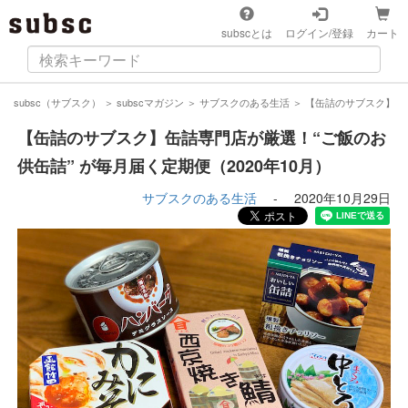
subscとは
ログイン/登録
カート
subsc（サブスク）
＞
subscマガジン
＞
サブスクのある生活
＞
【缶詰のサブスク】缶詰
【缶詰のサブスク】缶詰専門店が厳選！“ご飯のお
供缶詰” が毎月届く定期便（2020年10月）
サブスクのある生活
-
2020年10月29日