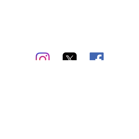
subsc（サブスク）とは
よくあるご質問
出店・掲載のご案内
お問い合わせ
メディア紹介情報
配送方法・配送料
会社概要（運営会社）
お支払いについて
特定商取引に関する表記
SNSアカウント
プライバシーポリシー
サブスクコラム