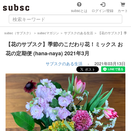
subscとは
ログイン/登録
カート
subsc（サブスク）
＞
subscマガジン
＞
サブスクのある生活
＞
【花のサブスク】季節のこ
【花のサブスク】季節のこだわり花！ミックス お
花の定期便 (hana-naya) 2021年3月
サブスクのある生活
-
2021年03月13日