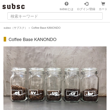
subscとは
ログイン/登録
カート
subsc（サブスク）
＞
Coffee Base KANONDO
Coffee Base KANONDO