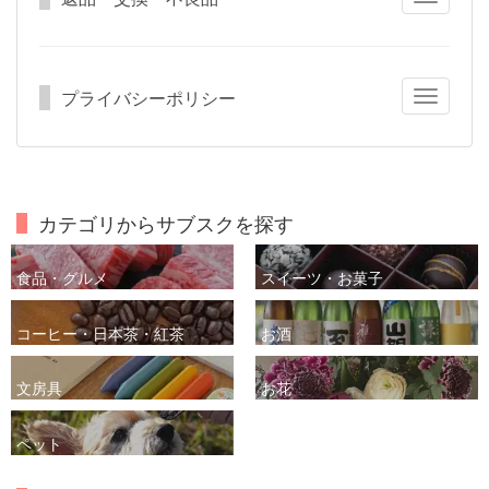
navigatio
プライバシーポリシー
Toggle
navigatio
カテゴリからサブスクを探す
食品・グルメ
スイーツ・お菓子
コーヒー・日本茶・紅茶
お酒
文房具
お花
ペット