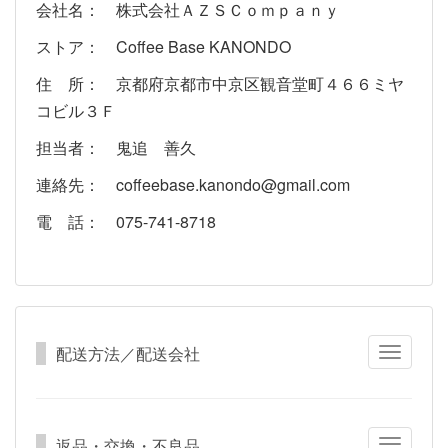
会社名： 株式会社ＡＺＳＣｏｍｐａｎｙ
ストア： Coffee Base KANONDO
住 所： 京都府京都市中京区観音堂町４６６ミヤ
コビル３Ｆ
担当者： 鬼追 善久
連絡先： coffeebase.kanondo@gmail.com
電 話： 075-741-8718
配送方法／配送会社
Toggle
navigatio
返品・交換・不良品
Toggle