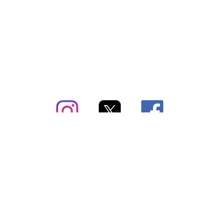
subsc（サブスク）とは
よくあるご質問
出店・掲載のご案内
お問い合わせ
メディア紹介情報
配送方法・配送料
会社概要（運営会社）
お支払いについて
特定商取引に関する表記
SNSアカウント