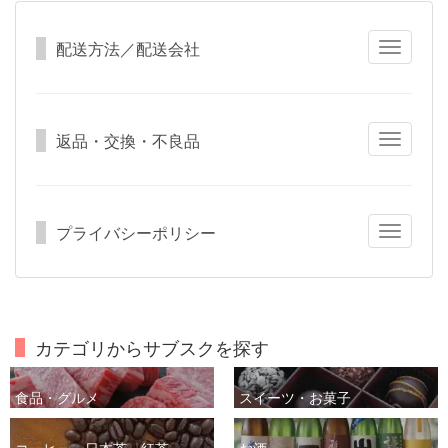
配送方法／配送会社
Toggle
navigatio
返品・交換・不良品
Toggle
navigatio
プライバシーポリシー
Toggle
navigatio
カテゴリからサブスクを探す
食品・グルメ
スイーツ・お菓子
コーヒー・日本茶・紅茶
お酒