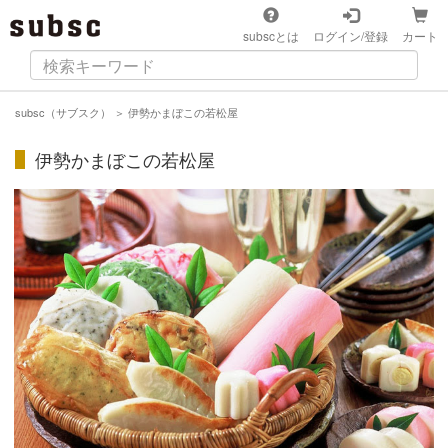
subscとは
ログイン/登録
カート
subsc（サブスク）
＞
伊勢かまぼこの若松屋
伊勢かまぼこの若松屋