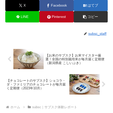
X
Facebook
はてブ
LINE
Pinterest
コピー
subsc_staff
【お米のサブスク】お米マイスター厳
選！全国の特別栽培米が毎月届く定期便
（新潟県産 こしいぶき）
【チョコレートのサブスク】ショコラ・
ダ・ファミリアのチョコレートが毎月届
く定期便（2023年10月）
ホーム
subsc｜サブスク体験レポート