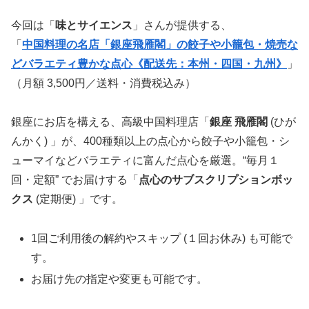
今回は「
味とサイエンス
」さんが提供する、
「
中国料理の名店「銀座飛雁閣」の餃子や小籠包・焼売な
どバラエティ豊かな点心《配送先：本州・四国・九州》
」
（月額 3,500円／送料・消費税込み）
銀座にお店を構える、高級中国料理店「
銀座 飛雁閣
(ひが
んかく) 」が、400種類以上の点心から餃子や小籠包・シ
ューマイなどバラエティに富んだ点心を厳選。“毎月１
回・定額” でお届けする「
点心のサブスクリプションボッ
クス
(定期便) 」です。
1回ご利用後の解約やスキップ (１回お休み) も可能で
す。
お届け先の指定や変更も可能です。