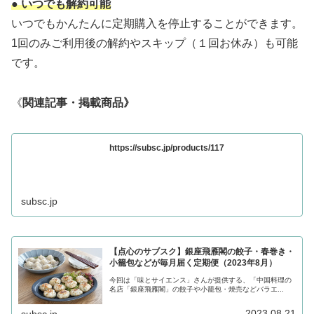
● いつでも解約可能
いつでもかんたんに定期購入を停止することができます。
1回のみご利用後の解約やスキップ（１回お休み）も可能
です。
《
関連記事・掲載商品》
https://subsc.jp/products/117
subsc.jp
【点心のサブスク】銀座飛雁閣の餃子・春巻き・
小籠包などが毎月届く定期便（2023年8月）
今回は「味とサイエンス」さんが提供する、「中国料理の
名店「銀座飛雁閣」の餃子や小籠包・焼売などバラエ...
2023.08.21