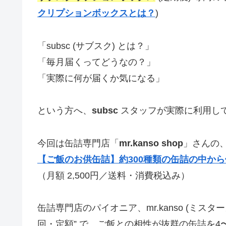
クリプションボックスとは？
)
「subsc (サブスク) とは？」
「毎月届くってどうなの？」
「実際に何が届くか気になる」
という方へ、
subsc
スタッフが実際に利用し
今回は缶詰専門店「
mr.kanso shop
」さんの
【ご飯のお供缶詰】約300種類の缶詰の中か
（月額 2,500円／送料・消費税込み）
缶詰専門店のパイオニア、mr.kanso (ミスタ
回・定額” で、ご飯との相性が抜群の缶詰を4