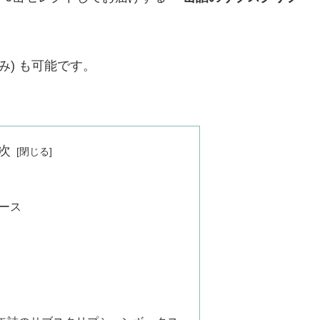
み) も可能です。
次
ース