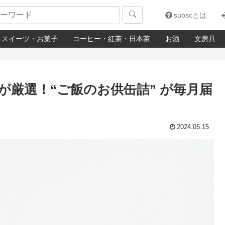

subscとは
スイーツ・お菓子
コーヒー・紅茶・日本茶
お酒
文房具
厳選！“ご飯のお供缶詰” が毎月届
2024.05.15