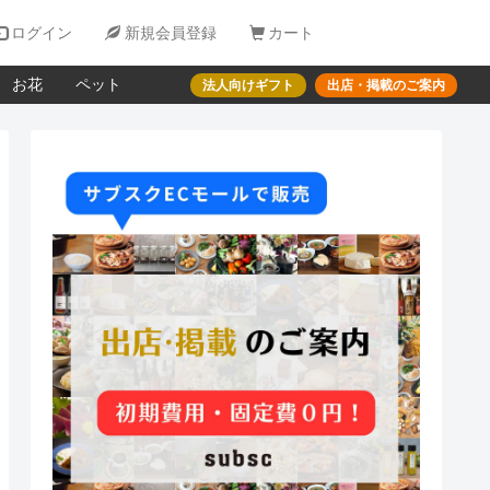

ログイン

新規会員登録

カート
お花
ペット
法人向けギフト
出店・掲載のご案内