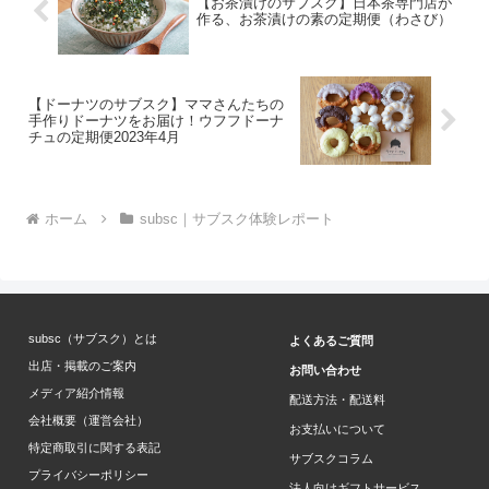
【お茶漬けのサブスク】日本茶専門店が
作る、お茶漬けの素の定期便（わさび）
【ドーナツのサブスク】ママさんたちの
手作りドーナツをお届け！ウフフドーナ
チュの定期便2023年4月
ホーム
subsc｜サブスク体験レポート
subsc（サブスク）とは
よくあるご質問
出店・掲載のご案内
お問い合わせ
メディア紹介情報
配送方法・配送料
会社概要（運営会社）
お支払いについて
特定商取引に関する表記
サブスクコラム
プライバシーポリシー
法人向けギフトサービス