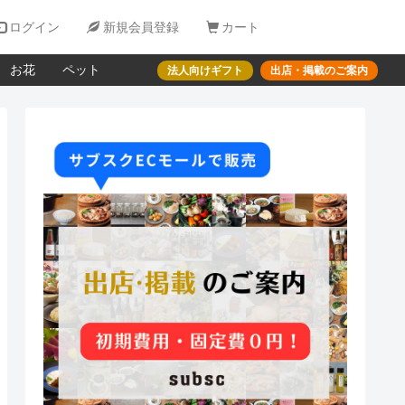

ログイン

新規会員登録

カート
お花
ペット
法人向けギフト
出店・掲載のご案内