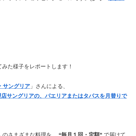
てみた様子をレポートします！
 サングリア
」さんによる、
理店サングリアの、パエリアまたはタパスを月替りで
さんのさまざまな料理を、
“毎月１回・定額”
で届けて