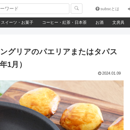

subscとは
スイーツ・お菓子
コーヒー・紅茶・日本茶
お酒
文房具
サングリアのパエリアまたはタパス
年1月）
2024.01.09