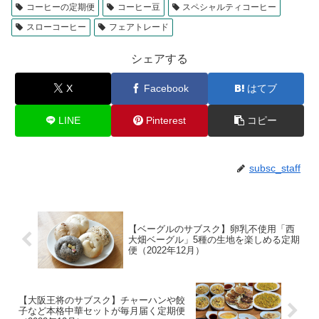
コーヒーの定期便
コーヒー豆
スペシャルティコーヒー
スローコーヒー
フェアトレード
シェアする
X
Facebook
はてブ
LINE
Pinterest
コピー
subsc_staff
【ベーグルのサブスク】卵乳不使用「西
大畑ベーグル」5種の生地を楽しめる定期
便（2022年12月）
【大阪王将のサブスク】チャーハンや餃
子など本格中華セットが毎月届く定期便