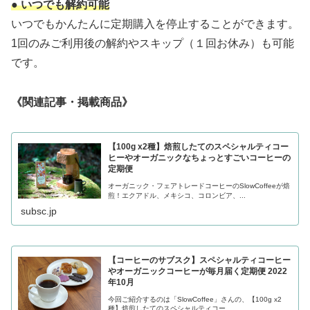
● いつでも解約可能
いつでもかんたんに定期購入を停止することができます。
1回のみご利用後の解約やスキップ（１回お休み）も可能
です。
《関連記事・掲載商品》
【100g x2種】焙煎したてのスペシャルティコー
ヒーやオーガニックなちょっとすごいコーヒーの
定期便
オーガニック・フェアトレードコーヒーのSlowCoffeeが焙
煎！エクアドル、メキシコ、コロンビア、...
subsc.jp
【コーヒーのサブスク】スペシャルティコーヒー
やオーガニックコーヒーが毎月届く定期便 2022
年10月
今回ご紹介するのは「SlowCoffee」さんの、【100g x2
種】焙煎したてのスペシャルティコー...