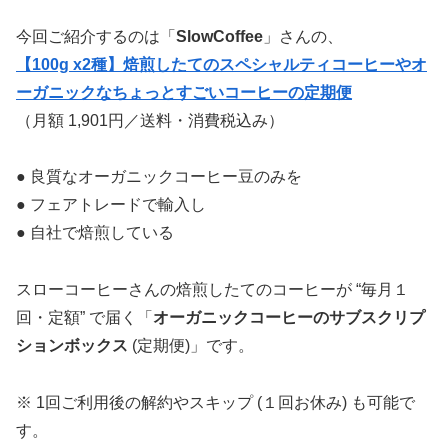
今回ご紹介するのは「
SlowCoffee
」さんの、
【100g x2種】焙煎したてのスペシャルティコーヒーやオ
ーガニックなちょっとすごいコーヒーの定期便
（月額 1,901円／送料・消費税込み）
● 良質なオーガニックコーヒー豆のみを
● フェアトレードで輸入し
● 自社で焙煎している
スローコーヒーさんの焙煎したてのコーヒーが “毎月１
回・定額” で届く「
オーガニックコーヒーのサブスクリプ
ションボックス
(定期便)」です。
※ 1回ご利用後の解約やスキップ (１回お休み) も可能で
す。