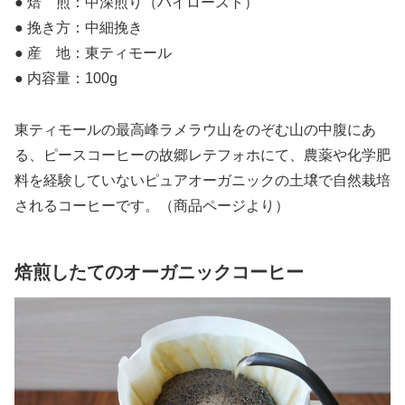
● 焙 煎：中深煎り（ハイロースト）
● 挽き方：中細挽き
● 産 地：東ティモール
● 内容量：100g
東ティモールの最高峰ラメラウ山をのぞむ山の中腹にあ
る、ピースコーヒーの故郷レテフォホにて、農薬や化学肥
料を経験していないピュアオーガニックの土壌で自然栽培
されるコーヒーです。（商品ページより）
焙煎したてのオーガニックコーヒー