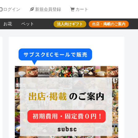

ログイン

新規会員登録

カート
お花
ペット
法人向けギフト
出店・掲載のご案内