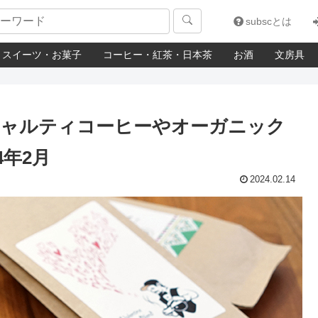

subscとは
スイーツ・お菓子
コーヒー・紅茶・日本茶
お酒
文房具
シャルティコーヒーやオーガニック
4年2月
2024.02.14