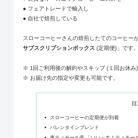
● フェアトレードで輸入し
● 自社で焙煎している
スローコーヒーさんの焙煎したてのコーヒーが 
サブスクリプションボックス
(定期便)」です
※ 1回ご利用後の解約やスキップ (１回お休み
※ お届け先の指定や変更も可能です。
目
スローコーヒーの定期便が到着
バレンタインブレンド
東ティモール産 「いいっすよティモー