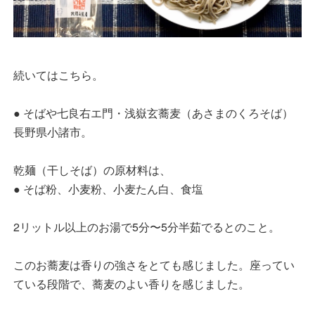
続いてはこちら。
● そばや七良右エ門・浅嶽玄蕎麦（あさまのくろそば）
長野県小諸市。
乾麺（干しそば）の原材料は、
● そば粉、小麦粉、小麦たん白、食塩
2リットル以上のお湯で5分〜5分半茹でるとのこと。
このお蕎麦は香りの強さをとても感じました。座ってい
ている段階で、蕎麦のよい香りを感じました。