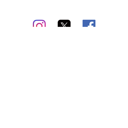
subsc（サブスク）とは
よくあるご質問
出店・掲載のご案内
お問い合わせ
メディア紹介情報
配送方法・配送料
会社概要（運営会社）
お支払いについて
特定商取引に関する表記
SNSアカウント
プライバシーポリシー
サブスクコラム
利用規約
法人向けギフトサービス
＼最新〜お得な情報をお知らせ／ メールマガジン
登録する