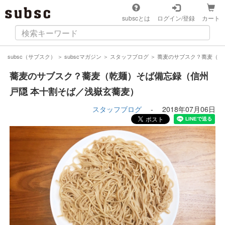
subscとは
ログイン/登録
カート
subsc（サブスク）
＞
subscマガジン
＞
スタッフブログ
＞
蕎麦のサブスク？蕎麦（乾
蕎麦のサブスク？蕎麦（乾麺）そば備忘録（信州
戸隠 本十割そば／浅嶽玄蕎麦）
スタッフブログ
-
2018年07月06日