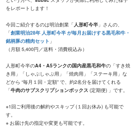
をレポートします！
今回ご紹介するのは明治創業「
人形町今半
」さんの、
「
創業明治28年 人形町今半 が毎月お届けする黒毛和牛・
銘柄豚の精肉セット
」
（月額 5,400円／送料・消費税込み）
人形町今半の
A4・A5ランクの国内産黒毛和牛
の「すき焼
き用」「しゃぶしゃぶ用」「焼肉用」「ステーキ用」な
どから “毎月１回・定額” で、約2名分を届けてくれる
「
牛肉のサブスクリプションボックス
(定期便) 」です。
※1回ご利用後の解約やスキップ (１回お休み) も可能で
す。
※ お届け先の指定や変更も可能です。