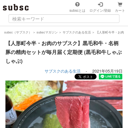
subscとは
ログイン/登録
カート
subsc（サブスク）
＞
subscマガジン
＞
サブスクのある生活
＞
【人形町今半・お肉の
【人形町今半・お肉のサブスク】黒毛和牛・名柄
豚の精肉セットが毎月届く定期便 (黒毛和牛しゃぶ
しゃぶ)
サブスクのある生活
-
2021年05月19日