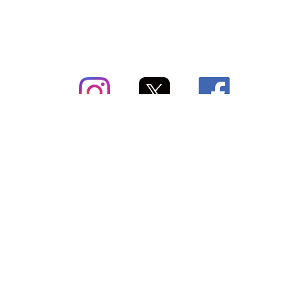
subsc（サブスク）とは
よくあるご質問
出店・掲載のご案内
お問い合わせ
メディア紹介情報
配送方法・配送料
会社概要（運営会社）
お支払いについて
特定商取引に関する表記
SNSアカウント
プライバシーポリシー
サブスクコラム
利用規約
法人向けギフトサービス
＼最新〜お得な情報をお知らせ／ メールマガジン