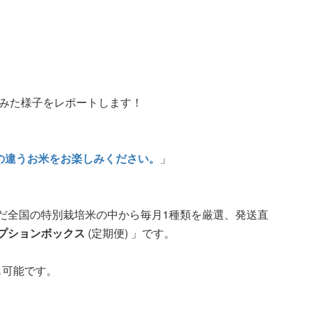
てみた様子をレポートします！
の違うお米をお楽しみください。
」
だ全国の特別栽培米の中から毎月1種類を厳選、発送直
プションボックス
(定期便) 」です。
 も可能です。