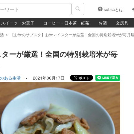
subscとは
スイーツ・お菓子
コーヒー・日本茶・紅茶
お酒
文房具
活
＞
【お米のサブスク】お米マイスターが厳選！全国の特別栽培米が毎月届く
スターが厳選！全国の特別栽培米が毎
)
のある生活
-
2021年06月17日