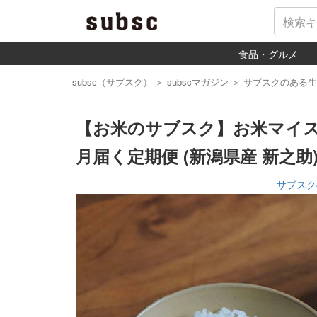
食品・グルメ
subsc（サブスク）
＞
subscマガジン
＞
サブスクのある生
【お米のサブスク】お米マイ
月届く定期便 (新潟県産 新之助
サブスク