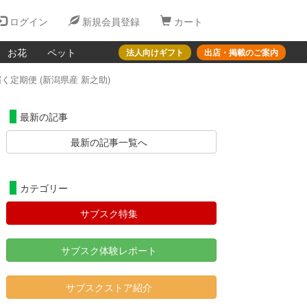
ログイン
新規会員登録
カート
お花
ペット
法人向けギフト
出店・掲載のご案内
定期便 (新潟県産 新之助)
最新の記事
最新の記事一覧へ
カテゴリー
サブスク特集
サブスク体験レポート
サブスクストア紹介