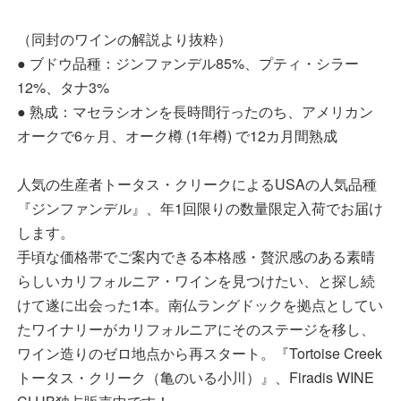
（同封のワインの解説より抜粋）
● ブドウ品種：ジンファンデル85%、プティ・シラー
12%、タナ3%
● 熟成：マセラシオンを長時間行ったのち、アメリカン
オークで6ヶ月、オーク樽 (1年樽) で12カ月間熟成
人気の生産者トータス・クリークによるUSAの人気品種
『ジンファンデル』、年1回限りの数量限定入荷でお届け
します。
手頃な価格帯でご案内できる本格感・贅沢感のある素晴
らしいカリフォルニア・ワインを見つけたい、と探し続
けて遂に出会った1本。南仏ラングドックを拠点としてい
たワイナリーがカリフォルニアにそのステージを移し、
ワイン造りのゼロ地点から再スタート。『Tortoise Creek
トータス・クリーク（亀のいる小川）』、Firadis WINE