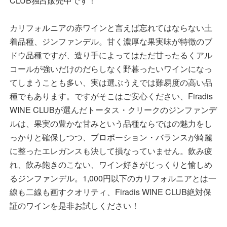
CLUB独占販売中です！
カリフォルニアの赤ワインと言えば忘れてはならない土
着品種、ジンファンデル。甘く濃厚な果実味が特徴のブ
ドウ品種ですが、造り手によってはただ甘ったるくアル
コールが強いだけのだらしなく野暮ったいワインになっ
てしまうことも多い、実は選ぶうえでは難易度の高い品
種でもあります。ですがそこはご安心ください、Firadis
WINE CLUBが選んだトータス・クリークのジンファンデ
ルは、果実の豊かな甘みという品種ならではの魅力をし
っかりと確保しつつ、プロポーション・バランスが綺麗
に整ったエレガンスも決して損なっていません。飲み疲
れ、飲み飽きのこない、ワイン好きがじっくりと愉しめ
るジンファンデル。1,000円以下のカリフォルニアとは一
線も二線も画すクオリティ、Firadis WINE CLUB絶対保
証のワインを是非お試しください！