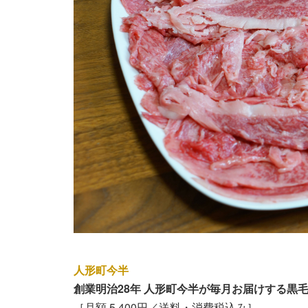
人形町今半
創業明治28年 人形町今半が毎月お届けする黒
［月額 5,400円／送料・消費税込み］