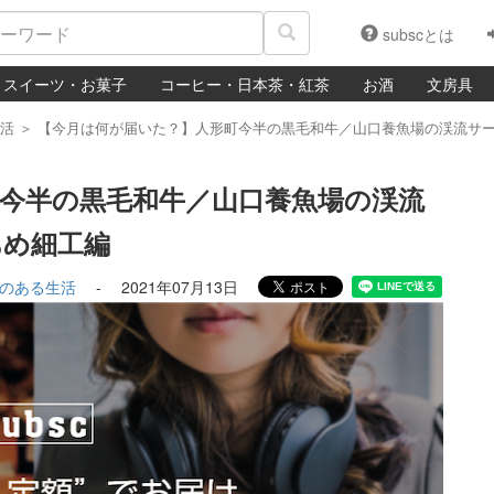
subscとは
スイーツ・お菓子
コーヒー・日本茶・紅茶
お酒
文房具
活
＞
【今月は何が届いた？】人形町今半の黒毛和牛／山口養魚場の渓流サ
今半の黒毛和牛／山口養魚場の渓流
あめ細工編
のある生活
-
2021年07月13日