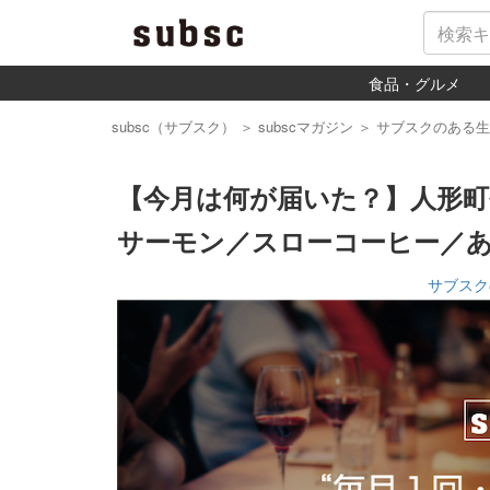
食品・グルメ
subsc（サブスク）
＞
subscマガジン
＞
サブスクのある生
【今月は何が届いた？】人形町
サーモン／スローコーヒー／
サブスク