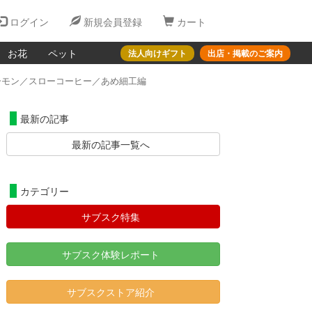
ログイン
新規会員登録
カート
お花
ペット
法人向けギフト
出店・掲載のご案内
ーモン／スローコーヒー／あめ細工編
最新の記事
最新の記事一覧へ
カテゴリー
サブスク特集
サブスク体験レポート
サブスクストア紹介