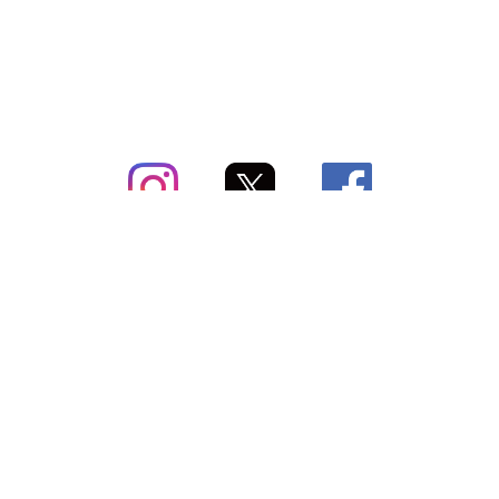
subsc（サブスク）とは
よくあるご質問
出店・掲載のご案内
お問い合わせ
メディア紹介情報
配送方法・配送料
会社概要（運営会社）
お支払いについて
特定商取引に関する表記
SNSアカウント
プライバシーポリシー
サブスクコラム
利用規約
法人向けギフトサービス