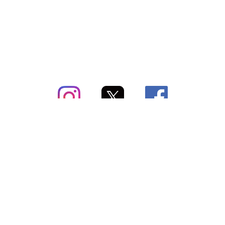
subsc（サブスク）とは
よくあるご質問
出店・掲載のご案内
お問い合わせ
メディア紹介情報
配送方法・配送料
会社概要（運営会社）
お支払いについて
特定商取引に関する表記
SNSアカウント
プライバシーポリシー
サブスクコラム