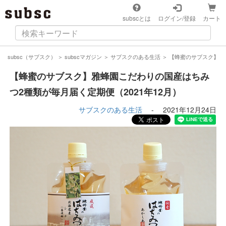
subscとは
ログイン/登録
カート
subsc（サブスク）
＞
subscマガジン
＞
サブスクのある生活
＞
【蜂蜜のサブスク】雅蜂
【蜂蜜のサブスク】雅蜂園こだわりの国産はちみ
つ2種類が毎月届く定期便（2021年12月）
サブスクのある生活
-
2021年12月24日