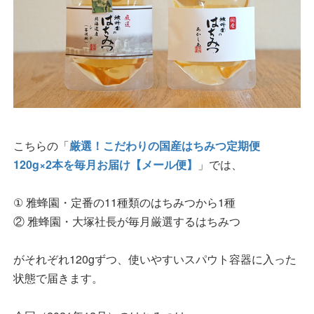
こちらの「
厳選！こだわりの国産はちみつ定期便
120g×2本を毎月お届け【メール便】
」では、
① 雅蜂園・定番の11種類のはちみつから1種
② 雅蜂園・大塚社長が毎月厳選するはちみつ
がそれぞれ120gずつ、使いやすいスパウト容器に入った
状態で届きます。