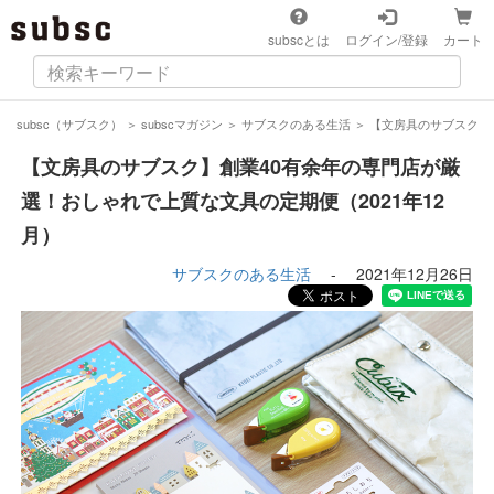
subscとは
ログイン/登録
カート
subsc（サブスク）
＞
subscマガジン
＞
サブスクのある生活
＞
【文房具のサブスク】創
【文房具のサブスク】創業40有余年の専門店が厳
選！おしゃれで上質な文具の定期便（2021年12
月）
サブスクのある生活
-
2021年12月26日