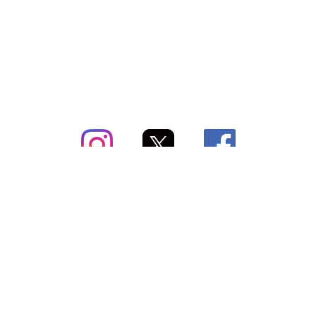
subsc（サブスク）とは
よくあるご質問
出店・掲載のご案内
お問い合わせ
メディア紹介情報
配送方法・配送料
会社概要（運営会社）
お支払いについて
特定商取引に関する表記
SNSアカウント
プライバシーポリシー
サブスクコラム