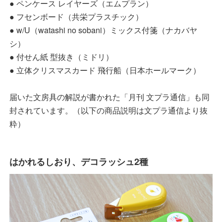
● ペンケース レイヤーズ（エムプラン）
● フセンボード（共栄プラスチック）
● w/U（watashi no sobani）ミックス付箋（ナカバヤ
シ）
● 付せん紙 型抜き（ミドリ）
● 立体クリスマスカード 飛行船（日本ホールマーク）
届いた文房具の解説が書かれた「月刊 文プラ通信」も同
封されています。（以下の商品説明は文プラ通信より抜
粋）
はかれるしおり、デコラッシュ2種