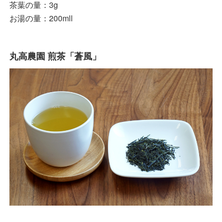
茶葉の量：3g
お湯の量：200mll
丸高農園 煎茶「蒼風」