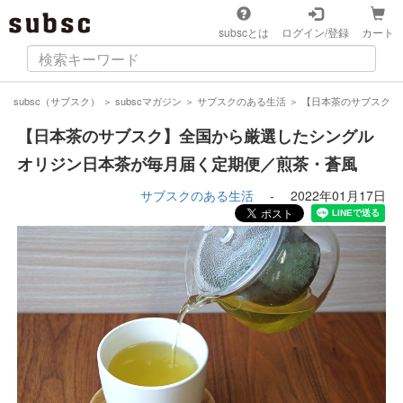
subscとは
ログイン/登録
カート
subsc（サブスク）
＞
subscマガジン
＞
サブスクのある生活
＞
【日本茶のサブスク】
【日本茶のサブスク】全国から厳選したシングル
オリジン日本茶が毎月届く定期便／煎茶・蒼風
サブスクのある生活
-
2022年01月17日