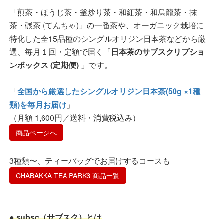
「煎茶・ほうじ茶・釜炒り茶・和紅茶・和烏龍茶・抹
茶・碾茶 (てんちゃ)」の一番茶や、オーガニック栽培に
特化した全15品種のシングルオリジン日本茶などから厳
選、毎月１回・定額で届く「
日本茶のサブスクリプショ
ンボックス (定期便)
」です。
「
全国から厳選したシングルオリジン日本茶(50g ×1種
類)を毎月お届け
」
（月額 1,600円／送料・消費税込み）
商品ページへ
3種類〜、ティーバッグでお届けするコースも
CHABAKKA TEA PARKS 商品一覧
● subsc（サブスク）とは