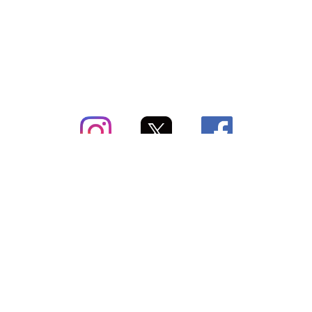
subsc（サブスク）とは
よくあるご質問
出店・掲載のご案内
お問い合わせ
メディア紹介情報
配送方法・配送料
会社概要（運営会社）
お支払いについて
特定商取引に関する表記
SNSアカウント
プライバシーポリシー
サブスクコラム