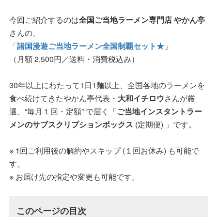
今回ご紹介するのは
全国ご当地ラーメン専門店 やかん亭
さんの、
「
諸国漫遊ご当地ラーメン全国制覇セット★
」
（月額 2,500円／送料・消費税込み）
30年以上にわたって1日1麺以上、全国各地のラーメンを
食べ続けてきたやかん亭代表・
大和イチロウ
さんが厳
選、“毎月１回・定額” で届く「
ご当地インスタントラー
メンのサブスクリプションボックス
(定期便) 」です。
※ 1回ご利用後の解約やスキップ (１回お休み) も可能で
す。
※ お届け先の指定や変更も可能です。
このページの目次