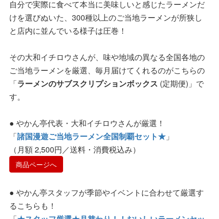
自分で実際に食べて本当に美味しいと感じたラーメンだ
けを選びぬいた、300種以上のご当地ラーメンが所狭し
と店内に並んでいる様子は圧巻！
その大和イチロウさんが、味や地域の異なる全国各地の
ご当地ラーメンを厳選、毎月届けてくれるのがこちらの
「
ラーメンのサブスクリプションボックス
(定期便)」で
す。
● やかん亭代表・大和イチロウさんが厳選！
「
諸国漫遊ご当地ラーメン全国制覇セット★
」
（月額 2,500円／送料・消費税込み）
商品ページへ
● やかん亭スタッフが季節やイベントに合わせて厳選す
るこちらも！
「
★スタッフ厳選★月替わり！！おいしいラーメンセッ