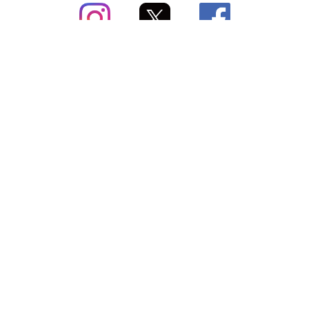
subsc（サブスク）とは
よくあるご質問
出店・掲載のご案内
お問い合わせ
メディア紹介情報
配送方法・配送料
会社概要（運営会社）
お支払いについて
特定商取引に関する表記
SNSアカウント
プライバシーポリシー
サブスクコラム
利用規約
法人向けギフトサービス
＼最新〜お得な情報をお知らせ／ メールマガジン
登録する
Copyright © subsc 2017-2026