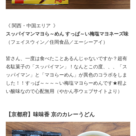
《 関西・中国エリア 》
スッパイマンマヨら～めん すっぱ～い梅塩マヨネーズ味
（フェイスウィン／住岡食品／エーシーアイ）
皆さん、一度は食べたことあるんじゃないですか？超有
名駄菓子の「スッパイマン」！なんとこの度、、、「ス
ッパイマン」と「マヨらーめん」が異色のコラボをしま
した！！すっぱ～～～～い梅塩マヨらーめんです★程よ
い酸味なので心配無用（やかん亭ウェブサイトより）
【京都府】味味香 京のカレーうどん