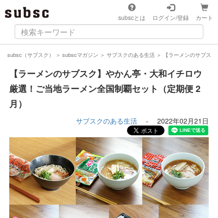
subscとは
ログイン/登録
カート
subsc（サブスク）
＞
subscマガジン
＞
サブスクのある生活
＞
【ラーメンのサブスク
【ラーメンのサブスク】やかん亭・大和イチロウ
厳選！ご当地ラーメン全国制覇セット（定期便 2
月）
サブスクのある生活
-
2022年02月21日