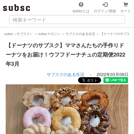
subscとは
ログイン/登録
カート
subsc（サブスク）
＞
subscマガジン
＞
サブスクのある生活
＞
【ドーナツのサブスク
【ドーナツのサブスク】ママさんたちの手作りド
ーナツをお届け！ウフフドーナチュの定期便2022
年3月
サブスクのある生活
-
2022年03月08日