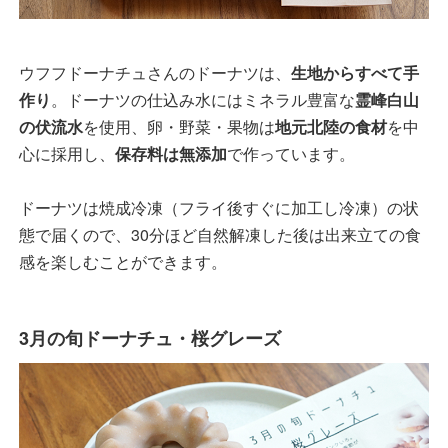
ウフフドーナチュさんのドーナツは、
生地からすべて手
作り
。ドーナツの仕込み水にはミネラル豊富な
霊峰白山
の伏流水
を使用、卵・野菜・果物は
地元北陸の食材
を中
心に採用し、
保存料は無添加
で作っています。
ドーナツは焼成冷凍（フライ後すぐに加工し冷凍）の状
態で届くので、30分ほど自然解凍した後は出来立ての食
感を楽しむことができます。
3月の旬ドーナチュ・桜グレーズ