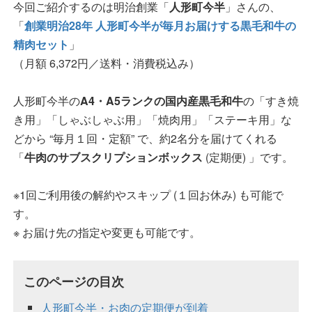
今回ご紹介するのは明治創業「
人形町今半
」さんの、
「
創業明治28年 人形町今半が毎月お届けする黒毛和牛の
精肉セット
」
（月額 6,372円／送料・消費税込み）
人形町今半の
A4・A5ランクの国内産黒毛和牛
の「すき焼
き用」「しゃぶしゃぶ用」「焼肉用」「ステーキ用」な
どから “毎月１回・定額” で、約2名分を届けてくれる
「
牛肉のサブスクリプションボックス
(定期便) 」です。
※1回ご利用後の解約やスキップ (１回お休み) も可能で
す。
※ お届け先の指定や変更も可能です。
このページの目次
人形町今半・お肉の定期便が到着