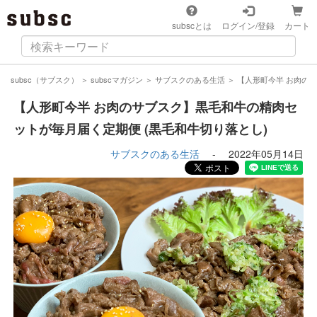
subscとは
ログイン/登録
カート
subsc（サブスク）
＞
subscマガジン
＞
サブスクのある生活
＞
【人形町今半 お肉の
【人形町今半 お肉のサブスク】黒毛和牛の精肉セ
ットが毎月届く定期便 (黒毛和牛切り落とし)
サブスクのある生活
-
2022年05月14日