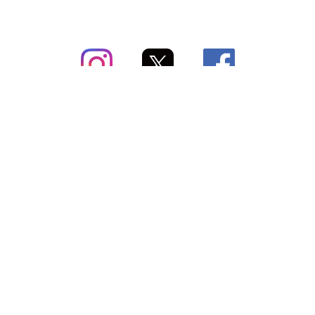
subsc（サブスク）とは
よくあるご質問
出店・掲載のご案内
お問い合わせ
メディア紹介情報
配送方法・配送料
会社概要（運営会社）
お支払いについて
特定商取引に関する表記
SNSアカウント
プライバシーポリシー
サブスクコラム
利用規約
法人向けギフトサービス
＼最新〜お得な情報をお知らせ／ メールマガジン
登録する