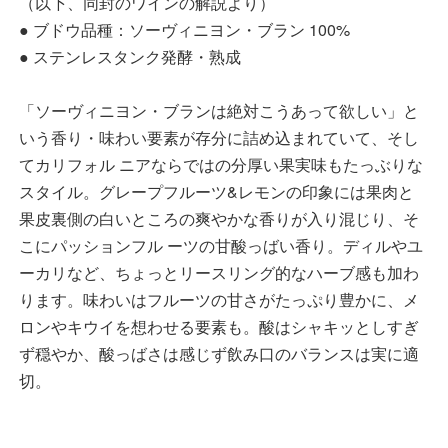
（以下、同封のワインの解説より）
● ブドウ品種：ソーヴィニヨン・ブラン 100%
● ステンレスタンク発酵・熟成
「ソーヴィニヨン・ブランは絶対こうあって欲しい」と
いう香り・味わい要素が存分に詰め込まれていて、そし
てカリフォル ニアならではの分厚い果実味もたっぶりな
スタイル。グレープフルーツ&レモンの印象には果肉と
果皮裏側の白いところの爽やかな香りが入り混じり、そ
こにパッションフル ーツの甘酸っばい香り。ディルやユ
ーカリなど、ちょっとリースリング的なハーブ感も加わ
ります。味わいはフルーツの甘さがたっぷり豊かに、メ
ロンやキウイを想わせる要素も。酸はシャキッとしすぎ
ず穏やか、酸っばさは感じず飲み口のバランスは実に適
切。