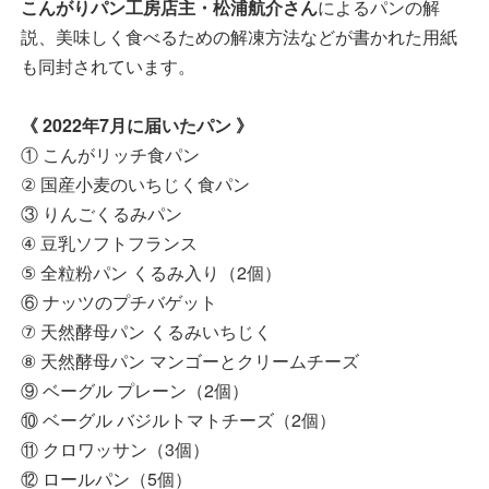
こんがりパン工房店主・松浦航介さん
によるパンの解
説、美味しく食べるための解凍方法などが書かれた用紙
も同封されています。
《 2022年7月に届いたパン 》
① こんがリッチ食パン
② 国産小麦のいちじく食パン
③ りんごくるみパン
④ 豆乳ソフトフランス
⑤ 全粒粉パン くるみ入り（2個）
⑥ ナッツのプチバゲット
⑦ 天然酵母パン くるみいちじく
⑧ 天然酵母パン マンゴーとクリームチーズ
⑨ ベーグル プレーン（2個）
⑩ ベーグル バジルトマトチーズ（2個）
⑪ クロワッサン（3個）
⑫ ロールパン（5個）