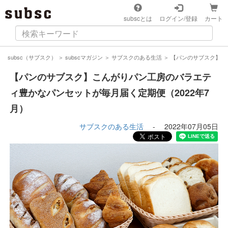
subscとは
ログイン/登録
カート
subsc（サブスク）
＞
subscマガジン
＞
サブスクのある生活
＞
【パンのサブスク】こ
【パンのサブスク】こんがりパン工房のバラエテ
ィ豊かなパンセットが毎月届く定期便（2022年7
月）
サブスクのある生活
-
2022年07月05日