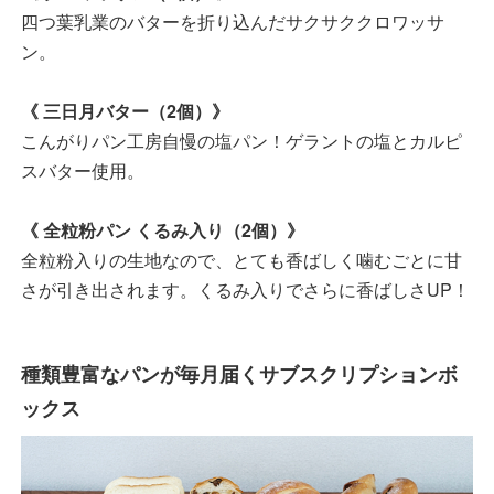
四つ葉乳業のバターを折り込んだサクサククロワッサ
ン。
《 三日月バター（2個）》
こんがりパン工房自慢の塩パン！ゲラントの塩とカルピ
スバター使用。
《 全粒粉パン くるみ入り（2個）》
全粒粉入りの生地なので、とても香ばしく噛むごとに甘
さが引き出されます。くるみ入りでさらに香ばしさUP！
種類豊富なパンが毎月届くサブスクリプションボ
ックス