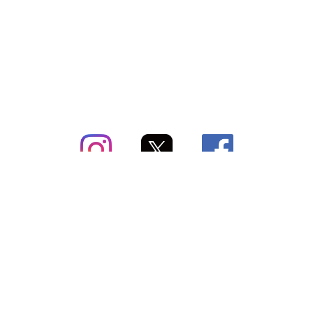
subsc（サブスク）とは
よくあるご質問
出店・掲載のご案内
お問い合わせ
メディア紹介情報
配送方法・配送料
会社概要（運営会社）
お支払いについて
特定商取引に関する表記
SNSアカウント
プライバシーポリシー
サブスクコラム