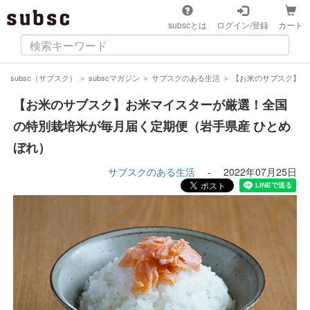
subscとは
ログイン/登録
カート
subsc（サブスク）
＞
subscマガジン
＞
サブスクのある生活
＞
【お米のサブスク】お
【お米のサブスク】お米マイスターが厳選！全国
の特別栽培米が毎月届く定期便（岩手県産 ひとめ
ぼれ）
サブスクのある生活
-
2022年07月25日