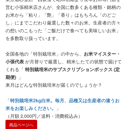
営む小張精米店さんが、全国に数多くある種類・銘柄の
お米から「粘り」「艶」「香り」はもちろん「のどご
し」にまでこだわり厳選した数々のお米。生産者の方々
の想いのこもった「ご飯だけで食べても美味しいお米」
を多数取り扱っています。
全国各地の「特別栽培米」の中から、
お米マイスター・
小張代表
が月替りで厳選し、精米したての状態で届けて
くれる「
特別栽培米のサブスクリプションボックス (定
期便)
」
来月はどんな特別栽培米が届くのでしょうか？
「
特別栽培米2kg白米。毎月、品種又は生産者の違うお
米をお楽しみください。
」
（月額 2,000円／送料・消費税込み）
商品ページへ