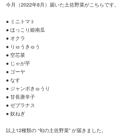
今月（2022年8月）届いた土佐野菜がこちらです。
● ミニトマト
● ほっこり姫南瓜
● オクラ
● りゅうきゅう
● 空芯菜
● じゃが芋
● ゴーヤ
● なす
● ジャンボきゅうり
● 甘長唐辛子
● ゼブラナス
● 奴ねぎ
以上12種類の “旬の土佐野菜” が届きました。