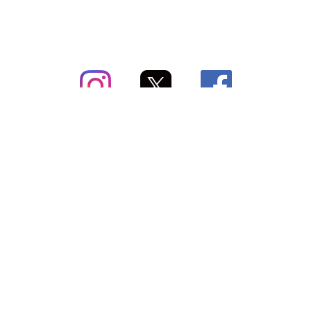
subsc（サブスク）とは
よくあるご質問
出店・掲載のご案内
お問い合わせ
メディア紹介情報
配送方法・配送料
会社概要（運営会社）
お支払いについて
特定商取引に関する表記
SNSアカウント
プライバシーポリシー
サブスクコラム
利用規約
法人向けギフトサービス
＼最新〜お得な情報をお知らせ／ メールマガジン