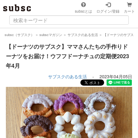
subscとは
ログイン/登録
カート
subsc（サブスク）
＞
subscマガジン
＞
サブスクのある生活
＞
【ドーナツのサブスク
【ドーナツのサブスク】ママさんたちの手作りド
ーナツをお届け！ウフフドーナチュの定期便2023
年4月
サブスクのある生活
-
2023年04月05日