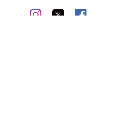
subsc（サブスク）とは
よくあるご質問
出店・掲載のご案内
お問い合わせ
メディア紹介情報
配送方法・配送料
会社概要（運営会社）
お支払いについて
特定商取引に関する表記
SNSアカウント
プライバシーポリシー
サブスクコラム
利用規約
法人向けギフトサービス
＼最新〜お得な情報をお知らせ／ メールマガジン
登録する
Copyright © subsc 2017-2026