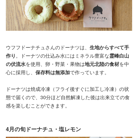
ウフフドーナチュさんのドーナツは、
生地からすべて手
作り
。ドーナツの仕込み水にはミネラル豊富な
霊峰白山
の伏流水
を使用、卵・野菜・果物は
地元北陸の食材
を中
心に採用し、
保存料は無添加
で作っています。
ドーナツは焼成冷凍（フライ後すぐに加工し冷凍）の状
態で届くので、30分ほど自然解凍した後は出来立ての食
感を楽しむことができます。
4月の旬ドーナチュ・塩レモン