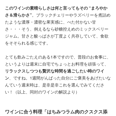
このワインの素晴らしさは何と言ってもその “まろやか
さ＆滑らかさ”
。ブラックチェリーやラズベリーを煮詰め
たような濃厚・濃密な果実感に、べた付かない甘
さ・・・そう、例えるなら砂糖控えめのミックスベリー
ジャム。甘さと酸っぱさが丁度よく共存していて、食欲
をそそられる感じです。
とても飲みごたえのある1本ですので、普段のお食事に、
というよりは週末に自宅でちょっとお料理を頑張って、
リラックスしつつも贅沢な時間を過ごしたい時のワイ
ン
、ですね。1週間がんばった自分にご褒美をあげたいな
んていう週末時は、是非是非これを選んでみてくださ
い！（以上、同封のワインの解説より）
ワインに合う料理「はちみつラム肉のクスクス添