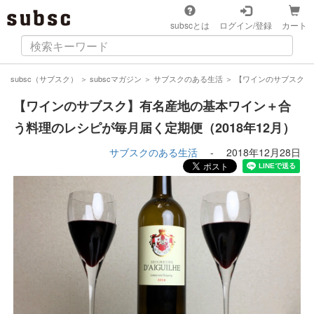
subscとは
ログイン/登録
カート
subsc（サブスク）
＞
subscマガジン
＞
サブスクのある生活
＞
【ワインのサブスク】
【ワインのサブスク】有名産地の基本ワイン＋合
う料理のレシピが毎月届く定期便（2018年12月）
サブスクのある生活
-
2018年12月28日