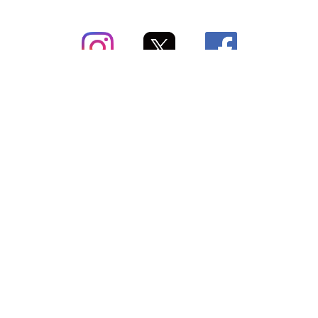
subsc（サブスク）とは
よくあるご質問
出店・掲載のご案内
お問い合わせ
メディア紹介情報
配送方法・配送料
会社概要（運営会社）
お支払いについて
特定商取引に関する表記
SNSアカウント
プライバシーポリシー
サブスクコラム
利用規約
法人向けギフトサービス
＼最新〜お得な情報をお知らせ／ メールマガジン
登録する