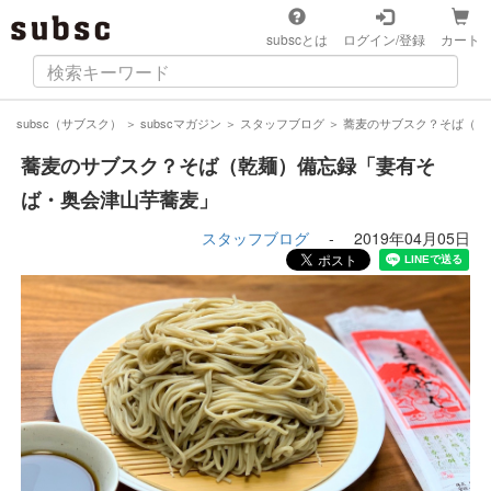
subscとは
ログイン/登録
カート
subsc（サブスク）
＞
subscマガジン
＞
スタッフブログ
＞
蕎麦のサブスク？そば（乾
蕎麦のサブスク？そば（乾麺）備忘録「妻有そ
ば・奥会津山芋蕎麦」
スタッフブログ
-
2019年04月05日