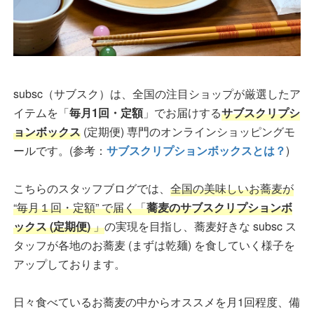
subsc（サブスク）は、全国の注目ショップが厳選したア
イテムを「
毎月1回・定額
」でお届けする
サブスクリプシ
ョンボックス
(定期便) 専門のオンラインショッピングモ
ールです。(参考：
サブスクリプションボックスとは？
)
こちらのスタッフブログでは、
全国の美味しいお蕎麦が
“毎月１回・定額” で届く「
蕎麦のサブスクリプションボ
ックス (定期便)
」
の実現を目指し、蕎麦好きな subsc ス
タッフが各地のお蕎麦 (まずは乾麺) を食していく様子を
アップしております。
日々食べているお蕎麦の中からオススメを月1回程度、備