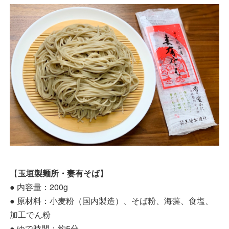
【
玉垣製麺所・妻有そば
】
● 内容量：200g
● 原材料：小麦粉（国内製造）、そば粉、海藻、食塩、
加工でん粉
● ゆで時間：約5分