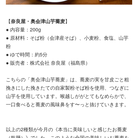
【
奈良屋・奥会津山芋蕎麦
】
● 内容量：200g
● 原材料：そば粉（会津産そば）、小麦粉、食塩、山芋
粉
● ゆで時間：約5分
● 販売者：株式会社 奈良屋（福島県）
こちらの「奥会津山芋蕎麦」は、蕎麦の実を甘皮ごと粗
挽きにした挽きたての自家製粉そば粉を使用、つなぎに
山芋を使用しています。喉越しががとてもなめらかで、
一口食べると蕎麦の風味鼻をす〜っと抜けていきます。
以上の2種類が今月の《本当に美味しいと感じたお蕎麦
（乾麺）》でした。このような全国の美味しいお蕎麦を