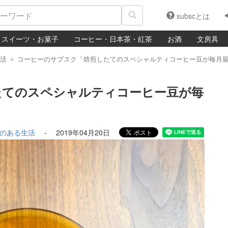
subscとは
スイーツ・お菓子
コーヒー・日本茶・紅茶
お酒
文房具
活
＞
コーヒーのサブスク「焙煎したてのスペシャルティコーヒー豆が毎月届く
たてのスペシャルティコーヒー豆が毎
のある生活
-
2019年04月20日