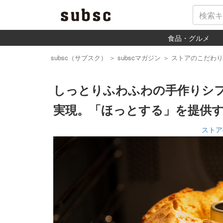
食品・グルメ
subsc（サブスク）
＞
subscマガジン
＞
ストアのこだわり
しっとりふわふわの手作りシ
実現。「ほっとする」を提供
ストア