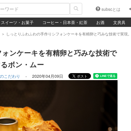
subscとは
スイーツ・お菓子
コーヒー・日本茶・紅茶
お酒
文房具
＞
しっとりふわふわの手作りシフォンケーキを有精卵と巧みな技術で実現
フォンケーキを有精卵と巧みな技術で
するボン・ムー
のこだわり
-
2020年04月09日