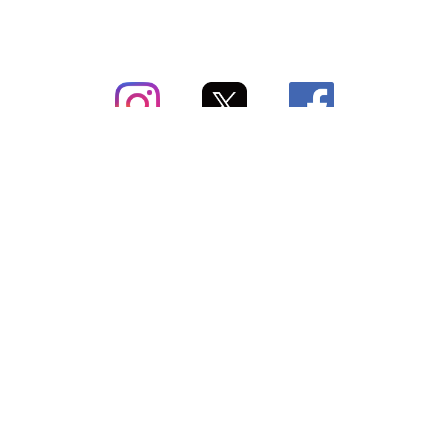
subsc（サブスク）とは
よくあるご質問
出店・掲載のご案内
お問い合わせ
メディア紹介情報
配送方法・配送料
会社概要（運営会社）
お支払いについて
特定商取引に関する表記
SNSアカウント
プライバシーポリシー
サブスクコラム
利用規約
法人向けギフトサービス
＼最新〜お得な情報をお知らせ／ メールマガジン
登録する